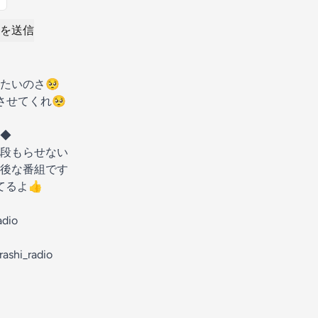
を送信
たいのさ🥺
させてくれ🥺
◆
段もらせない
後な番組です
ってるよ👍
adio
rashi_radio