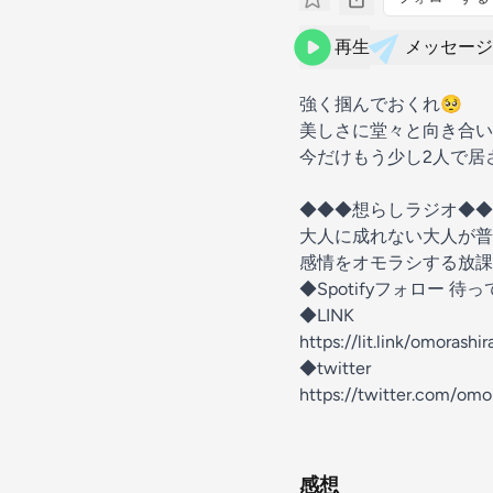
再生
メッセージ
強く掴んでおくれ🥺
美しさに堂々と向き合い
今だけもう少し2人で居
◆◆◆想らしラジオ◆◆
大人に成れない大人が普
感情をオモラシする放課
◆Spotifyフォロー 待
◆LINK
https://lit.link/omorashir
◆twitter
https://twitter.com/omo
感想