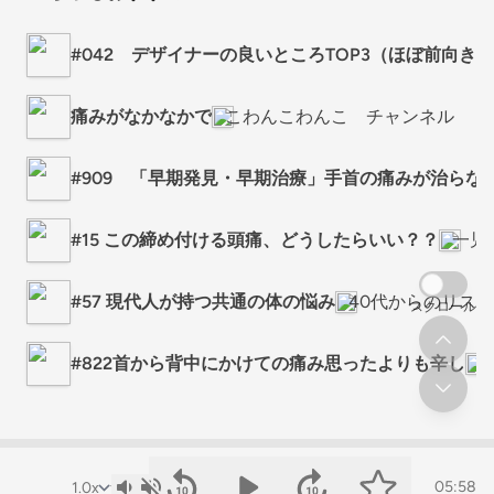
#042 デザイナーの良いところTOP3（ほぼ前向き）
痛みがなかなかで
こわんこわんこ チャンネル
#909 「早期発見・早期治療」手首の痛みが治らな
#15 この締め付ける頭痛、どうしたらいい？？
一児
#57 現代人が持つ共通の体の悩み
40代からのリスタ
スクロール
#822首から背中にかけての痛み思ったよりも辛し
05:58