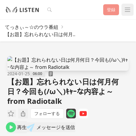
検索
登録
てっきぃ～☆のウラ番組
【お題】忘れられない日は何月..
2024-01-25
06:00
【お題】忘れられない日は何月何
日？今回も(/ω＼)ｷｬｰな内容よ～
from Radiotalk
フォローする
再生
メッセージを送信