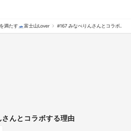
満たす🗻富士山Lover
#167 みなべりんさんとコラボ..
りんさんとコラボする理由