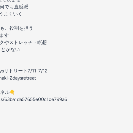
何でも直感派
うまくいく
も、役割を担う
ます
クやストレッチ・瞑想
ことがない
リトリート7/11-7/12
amaki-2daysretreat
ネル👇
nels/63ba1da57655e00c1ce799a6