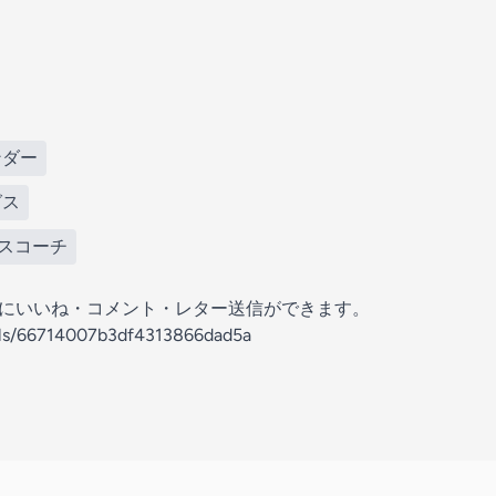
ンダー
グス
グスコーチ
の放送にいいね・コメント・レター送信ができます。
nels/66714007b3df4313866dad5a