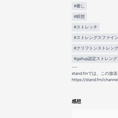
#癒し
#瞑想
#ストレッチ
#ストレングスファイ
#クリフトンストレン
#gallup認定ストレン
---
stand.fmでは、こ
https://stand.fm/chan
感想