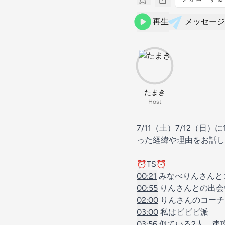
再生
メッセージ
たまき
Host
7/11（土）7/12（
った経緯や理由をお話し
⏰TS⏰
00:21
みなべりんさんと
00:55
りんさんとの出会
02:00
りんさんのコーチ
03:00
私はビビビ派
03:56
似ている2人、速