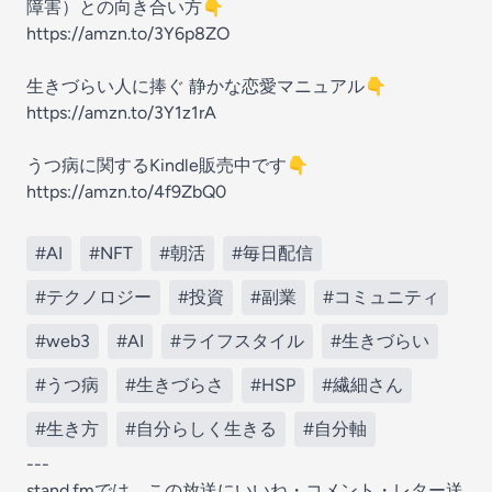
障害）との向き合い方👇
https://amzn.to/3Y6p8ZO
生きづらい人に捧ぐ 静かな恋愛マニュアル👇
https://amzn.to/3Y1z1rA
うつ病に関するKindle販売中です👇️
https://amzn.to/4f9ZbQ0
#AI
#NFT
#朝活
#毎日配信
#テクノロジー
#投資
#副業
#コミュニティ
#web3
#AI
#ライフスタイル
#生きづらい
#うつ病
#生きづらさ
#HSP
#繊細さん
#生き方
#自分らしく生きる
#自分軸
---
stand.fmでは、この放送にいいね・コメント・レター送