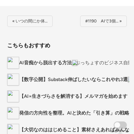
« いつの間にか体…
#1190 AIで3個… »
こちらもおすすめ
AI音痴から脱出する方法
ぶっちょすのビジネス自動化
【数字公開】Substack伸ばしたいならこれやれ3選
【AI×生きづらさを解消する】メルマガを始めます！
発信の方向性を整理。AIと決めた「引き算」の戦略
【大切なのははじめること】素材さえあればみんな情
スクロール