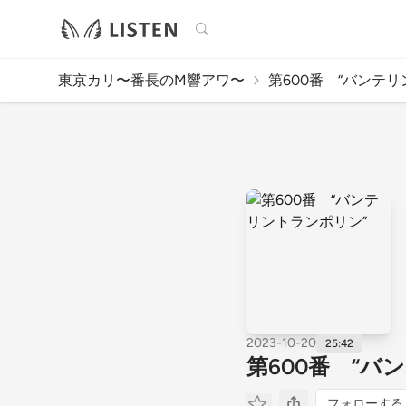
検索
東京カリ〜番長のM響アワ〜
第600番 “バンテリ
2023-10-20
25:42
第600番 “バ
フォローする