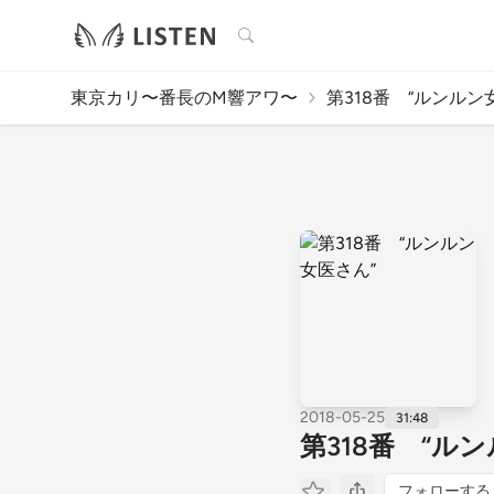
検索
東京カリ〜番長のM響アワ〜
第318番 “ルンルン
2018-05-25
31:48
第318番 “ル
フォローする