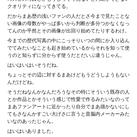
クオリティになってきてる。
だからまあ歴の浅いファンの人だとさ今まで見たことな
い画像の母数がやっぱ多いから判断が多分つかなくなっ
てんのか平然とその画像が出回り始めてたりするわけ。
今までの歴代写真の中にこっそりいつの間にか入り込ん
でてみたいなことも起き始めているからそれを知って使
うのと知らずに分からず使うだとだいぶ違うじゃん。
はいはいはいそうだね。
ちょっとその辺に対するまあけどもうどうしようもない
んだけどね。
そうだねなんかなんだろうなその特にそういう既存の人
とか作品とかそういう感じで性愛で作るみたいなのって
まあファンアートに近かったり自分でまあ描かないにし
てもさなんかすごい大げさに言うと昔脳内メーカーみた
いなのあったじゃん。
はいはいありました。