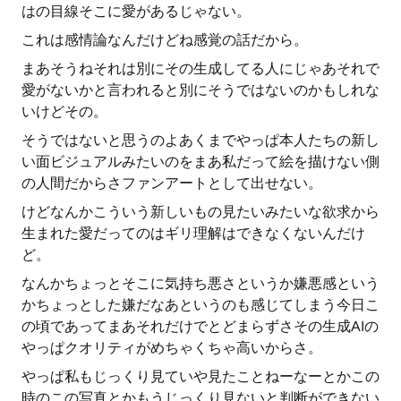
はの目線そこに愛があるじゃない。
これは感情論なんだけどね感覚の話だから。
まあそうねそれは別にその生成してる人にじゃあそれで
愛がないかと言われると別にそうではないのかもしれな
いけどその。
そうではないと思うのよあくまでやっぱ本人たちの新し
い面ビジュアルみたいのをまあ私だって絵を描けない側
の人間だからさファンアートとして出せない。
けどなんかこういう新しいもの見たいみたいな欲求から
生まれた愛だってのはギリ理解はできなくないんだけ
ど。
なんかちょっとそこに気持ち悪さというか嫌悪感という
かちょっとした嫌だなあというのも感じてしまう今日こ
の頃であってまあそれだけでとどまらずさその生成AIの
やっぱクオリティがめちゃくちゃ高いからさ。
やっぱ私もじっくり見ていや見たことねーなーとかこの
時のこの写真とかもうじっくり見ないと判断ができない