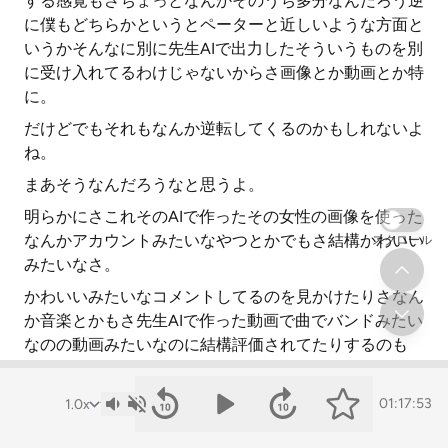
する感覚もさちょっとなんかそのうち多分なんだろう逆
に僕もどちらかというとペーターと近しいような方面と
いうかそんなに別に先生AIで出力したそういうものを別
に受け入れてるわけじゃないからさ画像とか動画とか特
に。
だけどでもそれもなんか逆転してくるのかもしれないよ
ね。
まあそうなんだろうなと思うよ。
明らかにさこれそのAIで作ったその女性の画像を使った
なんかアカウントみたいなやつとかでもさ結構かわいい
スクロール
みたいなさ。
かわいいみたいなコメントしてるのを見かけたりさなん
か音楽とかもさ先生AIで作った動画で曲でバンドみたい
なのの動画みたいなのに結構評価されてたりするのも
さ。
なんかそんなやっぱり気にしない人も増えてきてんだろ
01:17:53
うなみたいな。