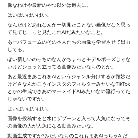
像なわけや最新のやつ以外は過去に。
はいはいはいはい。
なんだけどあれなんか一切見たことない画像だなと思っ
て見てじーっと見たこれAIだみたいなこと。
あーパフュームのその本人たちの画像を学習させて出力
してる。
ぽい新しいのっちのなんかちょっとモデルポーズじゃな
いけどシュッと立ってる画像みたいなものとか。
あと最近まあこれをAIというジャンル分けするか微妙だ
けどさなんかこうインスタのフィルターみたいなTikTok
とかの生成でさあのマーメイドAIみたいなの流行ってた
じゃないですか。
はいはいはいはい。
画像を投稿すると水にザブーンと入って人魚になってそ
の画像の人が人魚になる動画みたいな。
動画生成ですか?みたいなものこれもまあAIっちゃAIだ