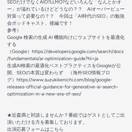
SEOだけでなくAIO?LLMO?などいろんな「なんとかオ
ー」が溢れているけどどうなの？？ AIオーバービュー
対策って必要なの？？ 今回は「AI時代のSEO」の勉強
会ポッドキャスト、後編です！
参考）
Google 検索の生成 AI 機能向けにウェブサイトを最適化
する
（Google）
⁠https://developers.google.com/search/docs
/fundamentals/ai-optimization-guide?hl=ja⁠
生成AI検索の最適化ベストプラクティスをGoogleが公
開、SEOの本質は変わらず （海外SEO情報ブロ
グ）
⁠https://www.suzukikenichi.com/blog/google-
releases-official-guidance-for-generative-ai-search-
optimization-in-a-new-era-of-seo/⁠
★近森満と対談しませんか？番組ではゲストとしてご出
演いただける方を募集しております。
出演応募フォームはこちら