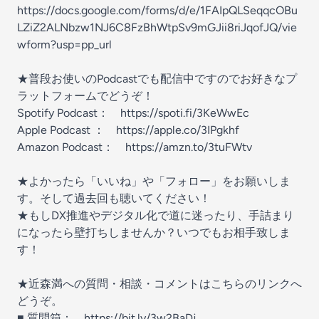
https://docs.google.com/forms/d/e/1FAIpQLSeqqcOBu
LZiZ2ALNbzw1NJ6C8FzBhWtpSv9mGJii8riJqofJQ/vie
wform?usp=pp_url
★普段お使いのPodcastでも配信中ですのでお好きなプ
ラットフォームでどうぞ！
Spotify Podcast： https://spoti.fi/3KeWwEc
Apple Podcast ： https://apple.co/3IPgkhf
Amazon Podcast： https://amzn.to/3tuFWtv
★よかったら「いいね」や「フォロー」をお願いしま
す。そして過去回も聴いてください！
★もしDX推進やデジタル化で道に迷ったり、手詰まり
になったら壁打ちしませんか？いつでもお相手致しま
す！
★近森満への質問・相談・コメントはこちらのリンクへ
どうぞ。
■ 質問箱： https://bit.ly/3w2BaDj