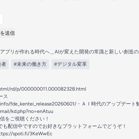
を送信
アプリが作れる時代へ＿AIが変えた開発の常識と新しい創造
発者
#未来の働き方
#デジタル変革
n/html/rd/p/000000011.000082328.html⁠
ース
/info/fde_kentei_release20260601/⁠
・ＡＩ時代のアップデート
epmail/kd.php?no=enAtuu
信をご視聴ください！
stでも配信中ですのでお好きなプラットフォームでどうぞ！
ttps://spoti.fi/3KeWwEc