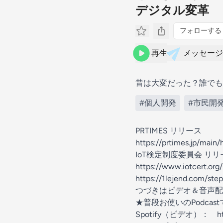
デジタル変革
フォローする
再生
メッセージ
昔は大変だった？誰でも
#個人開発
#市民開
PRTIMES リリース
https://prtimes.jp/mai
IoT検定制度委員会 リリ
⁠https://www.iotcert.org
https://1lejend.com/st
つづきはビデオ＆音声配
★普段お使いのPodca
Spotify（ビデオ）：
h