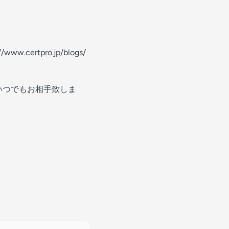
//www.certpro.jp/blogs/
いつでもお相手致しま