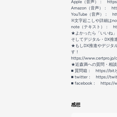
Apple（音声）：
https
Amazon（音声）：
ht
YouTube（音声）：
ht
※文字起こしや詳細はn
note（テキスト）：
h
★よかったら「いいね」
そしてデジタル・DX推
★もしDX推進やデジタ
す！
https://www.certpro.jp/
★近森満への質問・相談
■ 質問箱：
https://bit
■ twitter：
https://twi
■ facebook：
https:/
感想