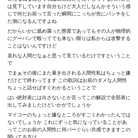
は見下しています自分もけど大人だしなんかそういう感
じで何だお前って言った瞬間にこっちが先にパンチをし
た側になるんですよね
だからいかに舐め腐った態度であってもその人が物理的
にグーパンで殴ってでも来ない限りは私からは攻撃する
ことはないんですけど
哀れな人間だなぁと思って見ているだけですということ
で
でまぁその後にまた暴き出される人間性私はちょっと嫌
だけどで終わってます この歌詞はお前のダメな人間性
ちょっと話せばすぐわかるということで
はい絶対表には出さないとか言ってこの解説で全部表に
出してみましたけどいかがでしょうか
マイコーのちょっと嫌なところがすごくわかったんでは
ないでしょうか これにずっと気になっていることがあ
ってこのお前の人間性に何パーぐらい共感できますこの
聞いてる方は