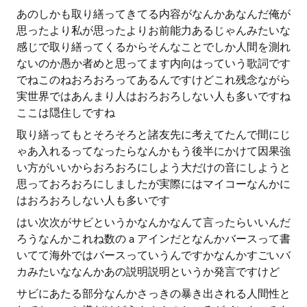
あのしかも取り繕ってきてる内容がなんかあなんだ俺が
思ったより私が思ったよりお前能力あるじゃんみたいな
感じで取り繕ってくるからそんなことでしか人間を測れ
ないのか愚か者めと思ってます内向はっていう歌詞です
でねこのねおろおろってあるんですけどこれ残念ながら
実世界ではあんまり人はおろおろしない人も多いですね
ここは隠住しですね
取り繕ってもとそろそろと諸友先に考えてたんで間にじ
ゃあ入れるってなったらなんかもう後半にかけて因果強
い方がいいからおろおろにしよう大だけの音にしようと
思っておろおろにしましたが実際にはマイコーなんかに
はおろおろしない人も多いです
はい次次がサビというかなんかなんて言ったらいいんだ
ろうなんかこれね数の a アインだとなんかバースって書
いてて海外ではバースっていうんですかなんかすごいバ
カみたいななんかあの説明説明というか発言ですけど
サビにあたる部分なんかさっきの暴き出される人間性と