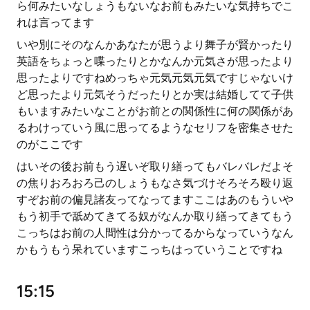
ら何みたいなしょうもないなお前もみたいな気持ちでこ
れは言ってます
いや別にそのなんかあなたが思うより舞子が賢かったり
英語をちょっと喋ったりとかなんか元気さが思ったより
思ったよりですねめっちゃ元気元気元気ですじゃないけ
ど思ったより元気そうだったりとか実は結婚してて子供
もいますみたいなことがお前との関係性に何の関係があ
るわけっていう風に思ってるようなセリフを密集させた
のがここです
はいその後お前もう遅いぞ取り繕ってもバレバレだよそ
の焦りおろおろ己のしょうもなさ気づけそろそろ殴り返
すぞお前の偏見諸友ってなってますここはあのもういや
もう初手で舐めてきてる奴がなんか取り繕ってきてもう
こっちはお前の人間性は分かってるからなっていうなん
かもうもう呆れていますこっちはっていうことですね
15:15