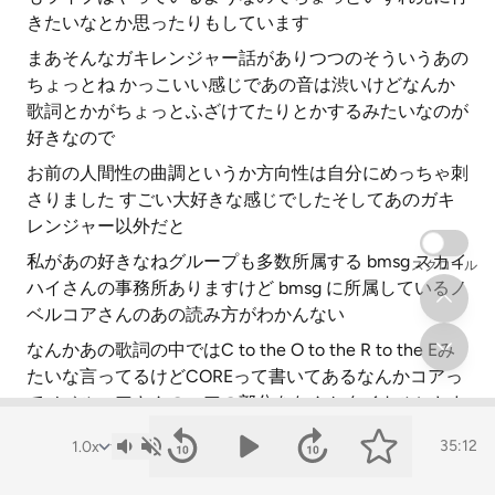
きたいなとか思ったりもしています
まあそんなガキレンジャー話がありつつのそういうあの
ちょっとね かっこいい感じであの音は渋いけどなんか
歌詞とかがちょっとふざけてたりとかするみたいなのが
好きなので
お前の人間性の曲調というか方向性は自分にめっちゃ刺
さりました すごい大好きな感じでしたそしてあのガキ
レンジャー以外だと
私があの好きなねグループも多数所属する bmsg スカイ
スクロール
ハイさんの事務所ありますけど bmsg に所属しているノ
ベルコアさんのあの読み方がわかんない
なんかあの歌詞の中ではC to the O to the R to the Eみ
たいな言ってるけどCOREって書いてあるなんかコアっ
てノベルコアさんのコアの部分をなんかタイトルにした
曲があるんですけど
35:12
あれもあの結構なんかノベルコアさんの思っていること
まあラップだからね基本的に思っていることを歌うんだ