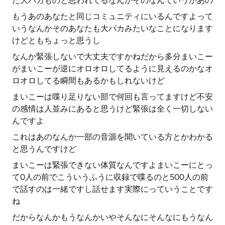
だ大バカものと思われてるなんかそのなんていうかあの
もうあのあなたと同じコミュニティにいるんですよって
いうなんかそのあなたも大バカみたいなことになります
けどともちょっと思うし
なんか緊張しないで大丈夫ですかねだから多分まいこー
がまいこーが逆にオロオロしてるように見えるのかなオ
ロオロしてる瞬間もあるかもしれないけど
まいこーは喋り足りない部で何回も言ってますけど不安
の感情は人並みにあると思うけど緊張は全く一切しない
んですよ
これはあのなんか一部の音源を聞いている方とかわかる
と思うんですけど
まいこーは緊張できない体質なんですよまいこーにとっ
て0人の前でこういうふうに収録で喋るのと500人の前
で話すのは一緒ですし話せます実際にっていうことです
ね
だからなんかもうなんかいやそんなにそんなにもうなん