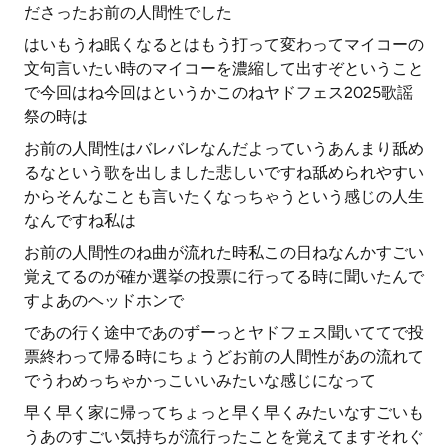
ださったお前の人間性でした
はいもうね眠くなるとはもう打って変わってマイコーの
文句言いたい時のマイコーを濃縮して出すぞということ
で今回はね今回はというかこのねヤドフェス2025歌謡
祭の時は
お前の人間性はバレバレなんだよっていうあんまり舐め
るなという歌を出しました悲しいですね舐められやすい
からそんなことも言いたくなっちゃうという感じの人生
なんですね私は
お前の人間性のね曲が流れた時私この日ねなんかすごい
覚えてるのが確か選挙の投票に行ってる時に聞いたんで
すよあのヘッドホンで
であの行く途中であのずーっとヤドフェス聞いててで投
票終わって帰る時にちょうどお前の人間性があの流れて
でうわめっちゃかっこいいみたいな感じになって
早く早く家に帰ってちょっと早く早くみたいなすごいも
うあのすごい気持ちが流行ったことを覚えてますそれぐ