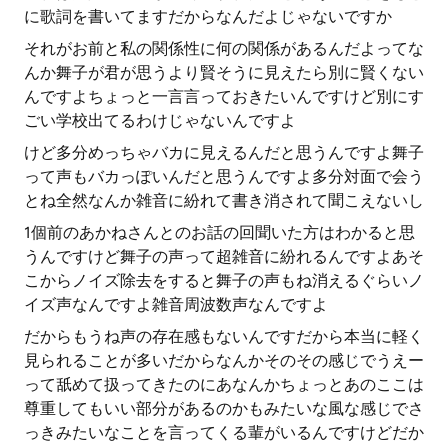
に歌詞を書いてますだからなんだよじゃないですか
それがお前と私の関係性に何の関係があるんだよってな
んか舞子が君が思うより賢そうに見えたら別に賢くない
んですよちょっと一言言っておきたいんですけど別にす
ごい学校出てるわけじゃないんですよ
けど多分めっちゃバカに見えるんだと思うんですよ舞子
って声もバカっぽいんだと思うんですよ多分対面で会う
とね全然なんか雑音に紛れて書き消されて聞こえないし
1個前のあかねさんとのお話の回聞いた方はわかると思
うんですけど舞子の声って超雑音に紛れるんですよあそ
こからノイズ除去をすると舞子の声もね消えるぐらいノ
イズ声なんですよ雑音周波数声なんですよ
だからもうね声の存在感もないんですだから本当に軽く
見られることが多いだからなんかそのその感じでうえー
って舐めて扱ってきたのにあなんかちょっとあのここは
尊重してもいい部分があるのかもみたいな風な感じでさ
っきみたいなことを言ってくる輩がいるんですけどだか