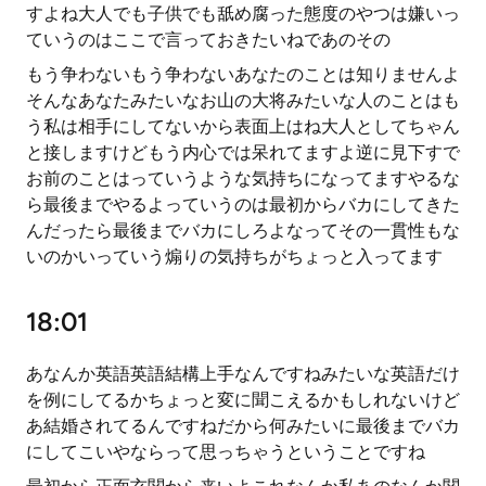
すよね大人でも子供でも舐め腐った態度のやつは嫌いっ
ていうのはここで言っておきたいねであのその
もう争わないもう争わないあなたのことは知りませんよ
そんなあなたみたいなお山の大将みたいな人のことはも
う私は相手にしてないから表面上はね大人としてちゃん
と接しますけどもう内心では呆れてますよ逆に見下すで
お前のことはっていうような気持ちになってますやるな
ら最後までやるよっていうのは最初からバカにしてきた
んだったら最後までバカにしろよなってその一貫性もな
いのかいっていう煽りの気持ちがちょっと入ってます
18:01
あなんか英語英語結構上手なんですねみたいな英語だけ
を例にしてるかちょっと変に聞こえるかもしれないけど
あ結婚されてるんですねだから何みたいに最後までバカ
にしてこいやならって思っちゃうということですね