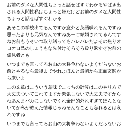
お前のダメな人間性ちょっと話せばすぐわかるやばき出
される人間性私はちょっと嫌だけどお前のダメな人間性
ちょっと話せばすぐわかる
あそこの学校出てるんですか意外と英語喋れるんですね
思ったよりも元気なんですねあーご結婚されてるんです
ねお前もうそいつ取り繕ってもバレバレだよその焦りオ
ロオロ己のしょうもな先付けそろそろ殴り返すぞお前の
偏見者とも
いつまでも言ってろお山の大将争わないよくだらないお
前とやるなら最後までやれよほんと最初から正面玄関か
ら来いよ
この文章はこういう意味でこっちの計算はこのやり方で
大丈夫ついてこれてますか緊張しないで大丈夫ですから
ねあんまバカにしないでくれ全部的外れすぎてほんとな
いてか私が教えた情報じゃねそんなことも忘れるとは哀
れですね
いつまでも言ってろお山の大将争わないよくだらないお