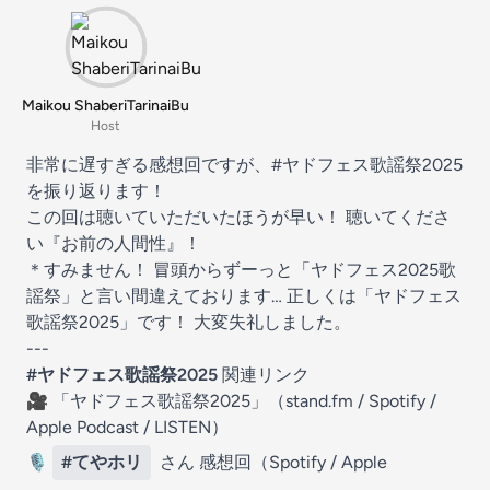
Maikou ShaberiTarinaiBu
Host
非常に遅すぎる感想回ですが、
#ヤドフェス歌謡祭2025
を振り返ります！
この回は聴いていただいたほうが早い！ 聴いてくださ
い『お前の人間性』！
＊すみません！ 冒頭からずーっと「ヤドフェス2025歌
謡祭」と言い間違えております… 正しくは「ヤドフェス
歌謡祭2025」です！ 大変失礼しました。
---
#ヤドフェス歌謡祭2025
関連リンク
🎥 「ヤドフェス歌謡祭2025」（
stand.fm
/ ⁠⁠⁠⁠
⁠⁠⁠⁠⁠⁠⁠⁠⁠Spotify⁠⁠⁠⁠⁠⁠⁠⁠⁠⁠⁠⁠
⁠⁠⁠⁠⁠⁠⁠⁠⁠⁠⁠⁠⁠⁠⁠⁠⁠⁠⁠⁠⁠⁠ /
⁠⁠⁠⁠⁠⁠⁠⁠⁠⁠⁠⁠Apple Podcast⁠⁠⁠⁠⁠⁠⁠⁠⁠⁠⁠⁠⁠⁠⁠⁠⁠⁠⁠⁠⁠⁠⁠⁠⁠⁠⁠⁠⁠⁠⁠⁠⁠
/
⁠⁠⁠⁠⁠⁠LISTEN⁠⁠⁠⁠⁠⁠
）
🎙️
#てやホリ
さん 感想回（⁠⁠⁠⁠
⁠⁠⁠⁠⁠⁠⁠⁠⁠Spotify⁠⁠⁠⁠⁠⁠⁠⁠⁠⁠⁠⁠
⁠⁠⁠⁠⁠⁠⁠⁠⁠⁠⁠⁠⁠⁠⁠⁠⁠⁠⁠⁠⁠⁠ / ⁠⁠⁠⁠
⁠⁠⁠⁠⁠⁠⁠⁠⁠⁠⁠⁠Apple