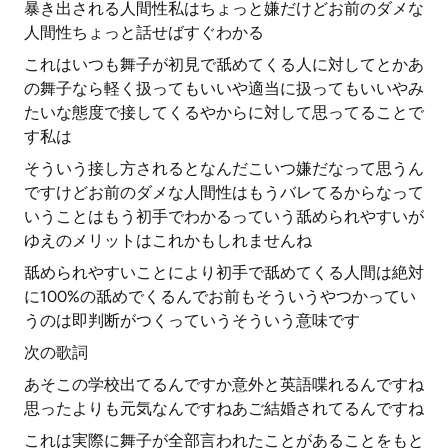
暴き出される人間性私はちょっと嫌だけどお前のダメな
人間性ちょっと話せばすぐわかる
これはいつも舞子が初見で舐めてくる人に対してとかあ
の舞子なら軽く扱ってもいいや適当に扱ってもいいやみ
たいな態度で接してくるやからに対して思ってることで
す私は
そういう接し方されるとなんだこいつ嫌だなって思うん
ですけどお前のダメな人間性はもうバレてるからなって
いうことはもう初手でわかるっていう舐められやすいが
ゆえのメリットはこれかもしれませんね
舐められやすいことにより初手で舐めてくる人間は絶対
に100%の舐めでくるんでお前もそういうやつかってい
うのは即判断がつくっていうそういう意味です
次の歌詞
あそこの学校出てるんですか意外と英語喋れるんですね
思ったよりも元気なんですねあご結婚されてるんですね
これは実際に舞子が全部言われたことがあることをもと