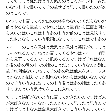
してちょっと嫌だけどうんぬんのところがイントロみた
いなつもりで書いててその後サビと思って書いたのが次
のところです
いつまでも言ってろお山の大将争わないよくだらないお
前とやるなら最後までやれよほんと最初から正面玄関か
ら来いよはいこれはもうあのもうお前のことは見限りま
したさよならっていう歌詞になってますこれはでもあの
マイコーのことを意外と元気とか意外と英語がちょっと
しゃべれるんですねとか言ってくるやつはマイコー初手
から見下してるんですよ舐めてるんですけどそれはなん
か君のあの胃の中での話のことだよっていうなんか別に
後それ関係ないしねってそのあの私は他人をステータス
とかなんか能力でしか測れないやからは大嫌いなんでな
のでそういう人に対してのもう君とはあの話はしたくあ
りませんという気持ちをここに入れてます
ちょっと誤解がないように言っておきたいんですけど人
が大好きなんじゃなかったんかいって思ったと思うんで
すけどまともな人は全員大好きですこういう人っていま