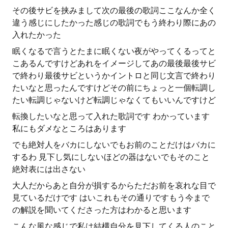
その後サビを挟みまして次の最後の歌詞ここなんか全く
違う感じにしたかった感じの歌詞でもう終わり際にあの
入れたかった
眠くなるで言うとたまに眠くない夜がやってくるってと
こあるんですけどあれをイメージしてあの最後最後サビ
で終わり最後サビというかイントロと同じ文言で終わり
たいなと思ったんですけどその前にちょっと一個転調し
たい転調じゃないけど転調じゃなくてもいいんですけど
転換したいなと思って入れた歌詞です わかっています
私にもダメなところはあります
でも絶対人をバカにしないでもお前のことだけはバカに
するわ 見下し気にしないほどの器はないでもそのこと
絶対表には出さない
大人だからあと自分が損するからただお前を哀れな目で
見ているだけです はいこれもその通りですもう今まで
の解説を聞いてくださった方はわかると思います
こんな風な感じで私は結構自分を見下してくる人のこと