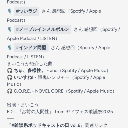
Podcast⁠⁠⁠⁠⁠⁠⁠⁠⁠⁠⁠⁠⁠⁠⁠⁠⁠⁠⁠⁠⁠⁠⁠⁠⁠⁠⁠⁠⁠⁠⁠⁠⁠
）
🎙️
#ついラジ
さん 感想回（⁠⁠⁠⁠⁠⁠⁠⁠⁠⁠⁠⁠⁠
Spotify⁠⁠⁠⁠⁠⁠⁠⁠⁠⁠⁠⁠⁠⁠⁠⁠⁠⁠⁠⁠⁠⁠⁠⁠⁠⁠⁠⁠⁠⁠⁠⁠⁠⁠
/ ⁠⁠⁠⁠⁠⁠⁠⁠⁠⁠⁠⁠⁠⁠⁠⁠
Apple
Podcast⁠⁠⁠⁠⁠⁠⁠⁠⁠⁠⁠⁠⁠⁠⁠⁠⁠⁠⁠⁠⁠⁠⁠⁠⁠⁠⁠⁠⁠⁠⁠⁠⁠
）
🎙️
#メープルインメルボルン
さん 感想回（⁠⁠⁠⁠⁠⁠⁠⁠⁠⁠⁠⁠⁠
Spotify⁠⁠⁠⁠⁠⁠⁠⁠⁠⁠⁠⁠⁠⁠⁠⁠⁠⁠⁠⁠⁠⁠⁠⁠⁠⁠⁠⁠⁠⁠⁠⁠⁠⁠
/
Apple Podcast⁠⁠⁠⁠⁠⁠⁠⁠⁠⁠⁠⁠⁠⁠⁠⁠⁠⁠⁠⁠⁠⁠⁠⁠⁠⁠⁠⁠⁠⁠⁠⁠⁠
/ ⁠⁠⁠⁠⁠⁠
LISTEN
⁠⁠⁠⁠⁠⁠）
🎙️
#インドア同盟
さん 感想回（⁠⁠⁠⁠⁠⁠⁠⁠⁠⁠⁠⁠⁠
Spotify
⁠⁠⁠⁠⁠⁠⁠⁠⁠⁠⁠⁠⁠⁠⁠⁠⁠⁠⁠⁠⁠⁠⁠⁠⁠⁠⁠⁠⁠⁠⁠⁠⁠⁠ / ⁠⁠⁠⁠⁠⁠⁠⁠⁠⁠⁠⁠⁠⁠⁠⁠
Apple
Podcast⁠⁠⁠⁠⁠⁠⁠⁠⁠⁠⁠⁠⁠⁠⁠⁠⁠⁠⁠⁠⁠⁠⁠⁠⁠⁠⁠⁠⁠⁠⁠⁠⁠
/ ⁠⁠⁠⁠⁠⁠
LISTEN⁠⁠⁠⁠⁠⁠
）
まいこうが紹介した曲
🎧
ちゅ、多様性。
- ano（
⁠⁠⁠⁠⁠⁠⁠⁠⁠⁠⁠⁠⁠⁠Spotify
⁠⁠⁠⁠⁠⁠⁠⁠⁠⁠⁠⁠⁠⁠⁠⁠⁠⁠⁠⁠⁠⁠⁠⁠⁠⁠⁠⁠⁠⁠⁠⁠⁠⁠⁠ / ⁠⁠⁠⁠⁠⁠⁠⁠⁠⁠⁠⁠⁠⁠⁠⁠⁠
Apple Music
）
🎧
いいすね!
- 餓鬼レンジャー（⁠⁠⁠⁠⁠⁠⁠⁠⁠⁠⁠⁠⁠⁠
Spotify
⁠⁠⁠⁠⁠⁠⁠⁠⁠⁠⁠⁠⁠⁠⁠⁠⁠⁠⁠⁠⁠⁠⁠⁠⁠⁠⁠⁠⁠⁠⁠⁠⁠⁠⁠ / ⁠⁠⁠⁠⁠⁠⁠⁠⁠⁠⁠⁠⁠⁠⁠⁠⁠
Apple
Music
）
🎧
C.O.R.E.
- NOVEL CORE（⁠⁠⁠⁠⁠⁠⁠⁠⁠⁠⁠⁠⁠⁠
Spotify
⁠⁠⁠⁠⁠⁠⁠⁠⁠⁠⁠⁠⁠⁠⁠⁠⁠⁠⁠⁠⁠⁠⁠⁠⁠⁠⁠⁠⁠⁠⁠⁠⁠⁠⁠ /
⁠⁠⁠⁠⁠⁠⁠⁠⁠⁠⁠⁠⁠⁠⁠⁠⁠Apple Music
）
---
出演：まいこう
ED：『お前の人間性』 from ヤドフェス歌謡祭2025
—-
『
#雑談系ポッドキャストの日
vol.6
』関連リンク