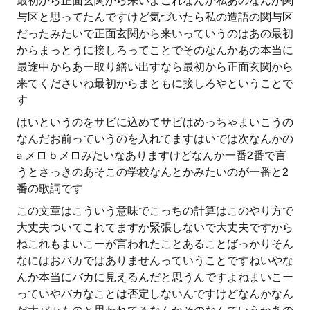
最初から正面玄関から来いよこれなんか私あのなんか関
与区と思ってたんですけど気づいたら私の造語の関与区
だったみたいで正面玄関から来いっていうのはあの最初
からまっとうに接しろってことでそのなんかあの本当に
最途中からあー取り繕い出すなら最初から正面玄関から
来てくださいね最初からまともに接しろやということで
す
はいというのをサビに込めてサビはめっちゃまいこうの
なんだお前っていうのを入れてますはいでは次なんかの
a メロ b メロみたいなありますけどなんか一番2番で言
うとさっきのあそこの学校なんとかみたいのが一番と2
番の歌詞です
この文章はこういう意味でこっちの計算はこのやり方で
大丈夫ついてこれてますか緊張しないで大丈夫ですから
ねこれもまいこーが言われたことあることばっかりそん
なにはおバカではありませんっていうことですねいやな
んか本当にバカに見えるんだと思うんですよねまいこー
っていやバカなことは否定しないんですけどなんかなん