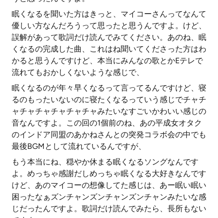
眠くなるを聞いた方はきっと、マイコーさんってなんて
優しい方なんだろうって思ったと思うんですよ。けど、
誤解があって歌詞だけ読んでみてください。あのね、眠
くなるの完成した曲、これはね聞いてくださった方はわ
かると思うんですけど、本当にみんなの歌とかEテレで
流れてもおかしくないような感じで、
眠くなるのが年々早くなるって言ってるんですけど、寝
るのもったいないのに寝たくなるっていう感じでチャチ
ャチャチャチャチャチャみたいなすごいかわいい感じの
音なんですよ。この回の1個前のね、あの平成女オタク
のインドア同盟のあかねさんとの突発コラボ会の中でも
最後BGMとして流れているんですが、
もう本当にね、穏やか休まる眠くなるソングなんです
よ。めっちゃ感謝だしめっちゃ眠くなる大好きなんです
けど、あのマイコーの想像してた感じは、あー眠い眠い
困ったなぁズンチャンズンチャンズンチャンみたいな感
じだったんですよ。歌詞だけ読んでみたら、長所もない