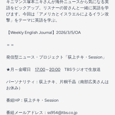
キニマンス塚本ニキさんが海外ニュースから気になる英
語をピックアップ。リスナーの皆さんと一緒に英語を学
びます。今回は「アメリカとイスラエルによるイラン攻
撃」をテーマに英語を学ぶ。
【Weekly English Journal】2026/3/5/OA
＝＝
発信型ニュース・プロジェクト「荻上チキ・Session」
★月～金曜日
17:00
～
20:00
TBSラジオで生放送
パーソナリティ：荻上チキ、片桐千晶（南部広美さんは
お休み）
番組HP：⁠⁠⁠⁠⁠⁠⁠⁠⁠⁠⁠⁠⁠⁠⁠⁠⁠⁠⁠⁠⁠⁠⁠⁠⁠⁠⁠⁠⁠⁠⁠⁠荻上チキ・Session⁠⁠⁠⁠⁠⁠⁠⁠⁠⁠⁠⁠⁠⁠⁠⁠⁠⁠⁠⁠⁠⁠⁠⁠⁠⁠⁠⁠⁠⁠⁠⁠
番組メールアドレス：⁠⁠ss954@tbs.co.jp⁠⁠