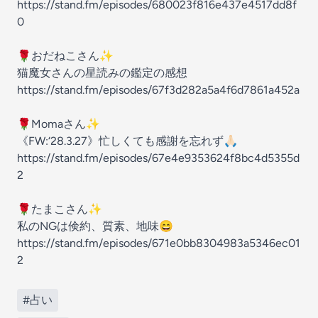
https://stand.fm/episodes/680023f816e437e4517dd8f
0
🌹おだねこさん✨
猫魔女さんの星読みの鑑定の感想
https://stand.fm/episodes/67f3d282a5a4f6d7861a452a
🌹Momaさん✨
《FW:‘28.3.27》忙しくても感謝を忘れず🙏🏻
https://stand.fm/episodes/67e4e9353624f8bc4d5355d
2
🌹たまこさん✨
私のNGは倹約、質素、地味😄
https://stand.fm/episodes/671e0bb8304983a5346ec01
2
#占い