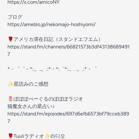
https://x.com/amicoNY
ブログ
https://ameblo.jp/nekomajo-hoshiyomi/
🌹アメリカ滞在日記（スタンドエフエム）
https://stand.fm/channels/66821573b3df43138689491
7
*・゜゜・*:.。..。.:*・*:゜*:.。. .。.:*・゜
✨星読みのご感想
🌷ぽぽぽべーぐるのぽぽぽラジオ
猫魔女さんの星占い♪
https://stand.fm/episodes/697d6efb6573bf79cceb389
7
🌹Tuuliラディオ✨라디오