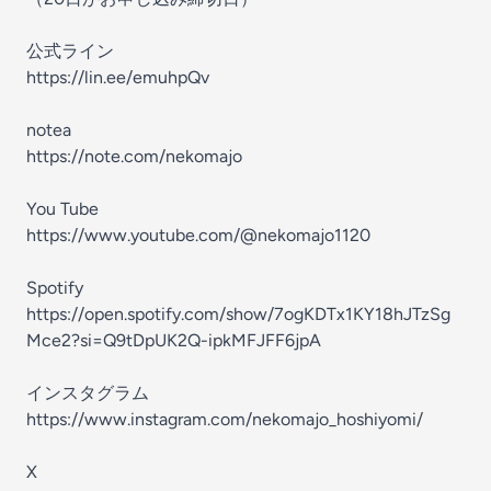
公式ライン
https://lin.ee/emuhpQv
notea
https://note.com/nekomajo
You Tube
https://www.youtube.com/@nekomajo1120
Spotify
https://open.spotify.com/show/7ogKDTx1KY18hJTzSg
Mce2?si=Q9tDpUK2Q-ipkMFJFF6jpA
インスタグラム
https://www.instagram.com/nekomajo_hoshiyomi/
X