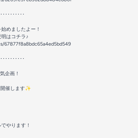
･･････････
を始めましたよー！
説明はコチラ♪
odes/67877f8a8bdc65a4ed5bd549
････････････
気企画！
』開催します✨
ルでやります！