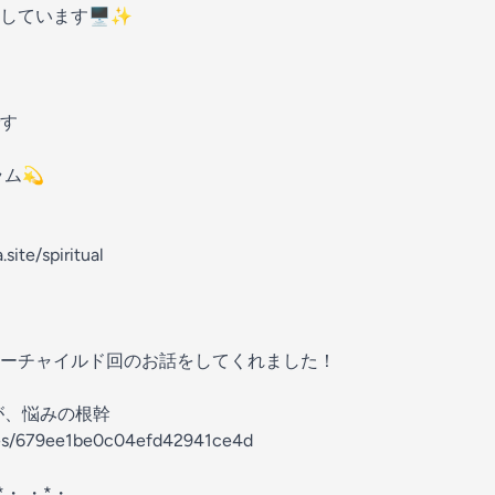
しています🖥️✨
す
ム💫
site/spiritual
ーチャイルド回のお話をしてくれました！
Sが、悩みの根幹
odes/679ee1be0c04efd42941ce4d
*・.・*・