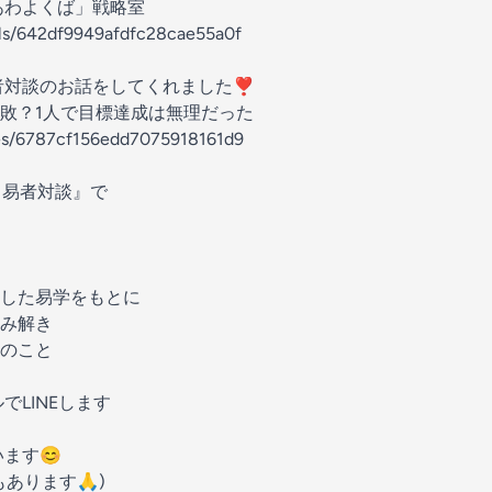
あわよくば」戦略室
els/642df9949afdfc28cae55a0f
者対談のお話をしてくれました❣️
敗？1人で目標達成は無理だった
des/6787cf156edd7075918161d9
 易者対談』で
した易学をもとに
み解き
のこと
でLINEします
ます😊
あります🙏)