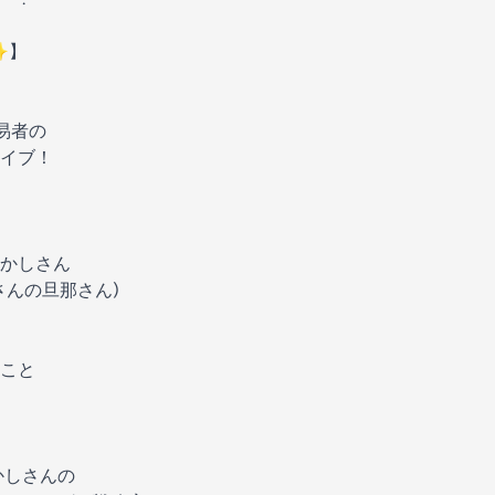
✨】
易者の
ライブ！
かしさん
さんの旦那さん)
こと
かしさんの