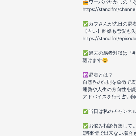
📻️ワーパパたかしの「
https://stand.fm/chann
✅️カブさんが先日の易
【占い】離婚も恋愛も失
https://stand.fm/episo
✅️過去の易者対談は『#
聴けます😊
☯️易者とは？
自然界の法則を象徴で表
運勢や人生の方向性を読
アドバイスを行う占い師
✅️当日は私のチャンネル
✅️お悩み相談募集してい
(諸事情で出来ない場合も