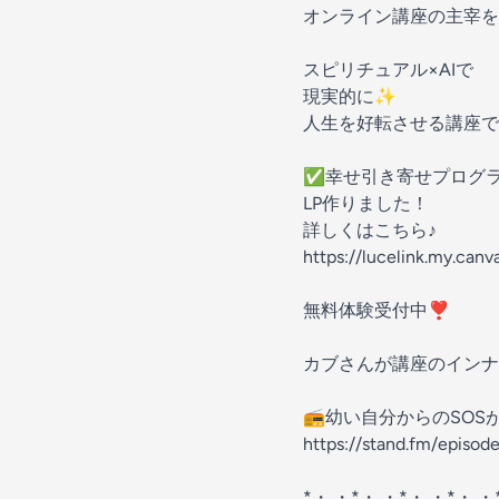
オンライン講座の主宰を
スピリチュアル×AIで
現実的に✨
人生を好転させる講座で
✅️幸せ引き寄せプログラ
LP作りました！
詳しくはこちら♪
https://lucelink.my.canva.
無料体験受付中❣️
カブさんが講座のインナ
📻️幼い自分からのSO
https://stand.fm/epis
*・.・*・.・*・.・*・.・