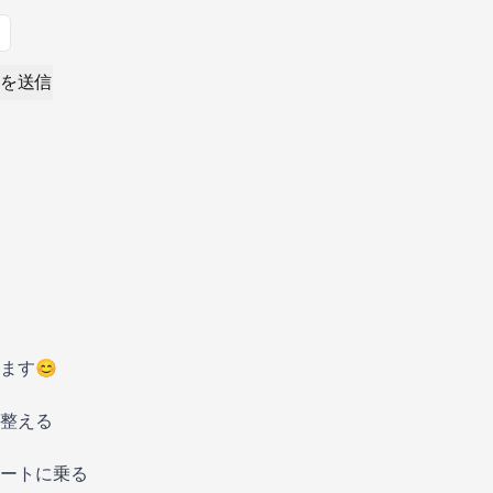
を送信
ます😊
整える
ートに乗る