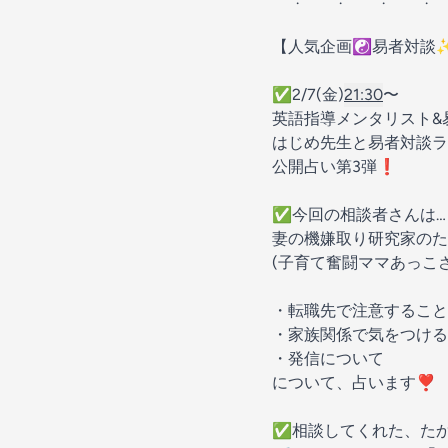
【人気企画☯️易者対談
✅️2/7(金)
21:30
〜
英語指導メンタリスト&
はじめ先生と易者対談
公開占い第3弾❗️
✅️今回の相談者さんは…
妻の機嫌取り研究家のた
(子育て奮闘ママあっこ
・転職先で注意すること
・家族関係で気をつける
・発信について
について、占います❣️
✅️相談してくれた、た