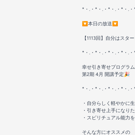
*・.・*・.・*・.・*・.・
🔽本日の放送🔽
【1113回】自分はス
*・.・*・.・*・.・*・.・
幸せ引き寄せプログラム
第2期 4月 開講予定🎉
*・.・*・.・*・.・*・.・
・自分らしく軽やかに生
・引き寄せ上手になりた
・スピリチュアル能力を
そんな方にオススメの