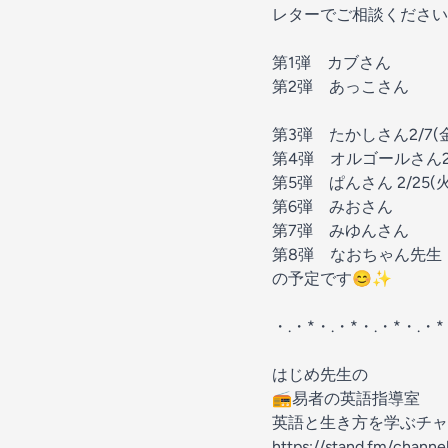
レターでご相談ください
第1弾 カブさん
第2弾 あっこさん
第3弾 たかしさん2/7(
第4弾 オルゴールさん2/
第5弾 ぱんさん 2/25(火
第6弾 みおさん
第7弾 みゆんさん
第8弾 なおちゃん先生
の予定です😊✨
・.・*・.・*・.・*・.・*
はじめ先生の
📻️易者の英語指導室
英語と生き方を学ぶチャ
https://stand.fm/chan