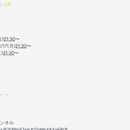
✉️✨
金)
21:30
〜
17(月)
21:30
〜
)
21:30
〜
・.・
ンネル
nels/6209fe57eb302d8b484e680f