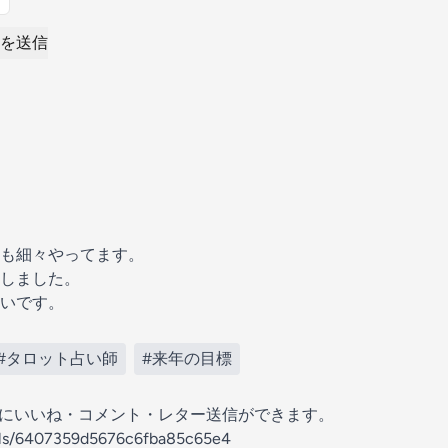
を送信
も細々やってます。
しました。
いです。
#タロット占い師
#来年の目標
の放送にいいね・コメント・レター送信ができます。
nels/6407359d5676c6fba85c65e4