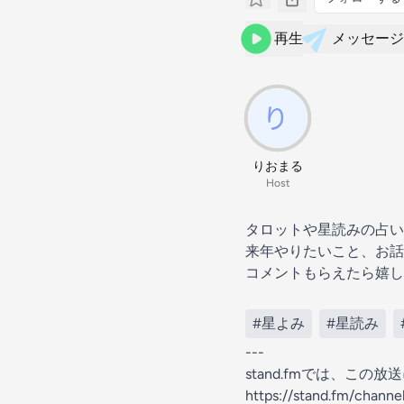
再生
メッセージ
りおまる
Host
タロットや星読みの占い
来年やりたいこと、お話
コメントもらえたら嬉し
#星よみ
#星読み
---
stand.fmでは、こ
https://stand.fm/chan