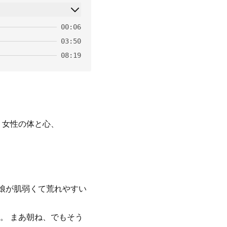
00:06
03:50
08:19
く女性の体と心、
娘が肌弱くて荒れやすい
。 まあ朝ね、でもそう