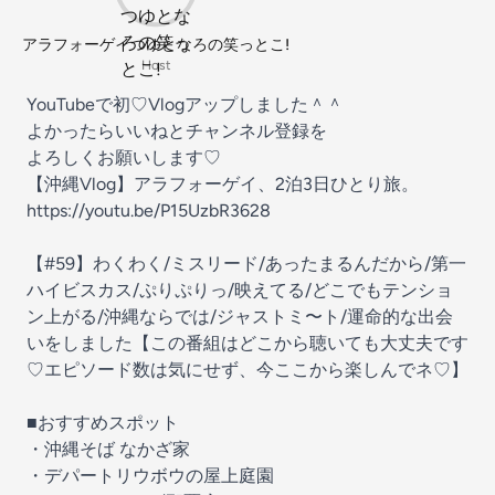
アラフォーゲイつゆとなろの笑っとこ!
Host
YouTubeで初♡Vlogアップしました＾＾
よかったらいいねとチャンネル登録を
よろしくお願いします♡
【沖縄Vlog】アラフォーゲイ、2泊3日ひとり旅。
https://youtu.be/P15UzbR3628
【#59】わくわく/ミスリード/あったまるんだから/第一
ハイビスカス/ぷりぷりっ/映えてる/どこでもテンショ
ン上がる/沖縄ならでは/ジャストミ〜ト/運命的な出会
いをしました【この番組はどこから聴いても大丈夫です
♡エピソード数は気にせず、今ここから楽しんでネ♡】
■おすすめスポット
・沖縄そば なかざ家
・デパートリウボウの屋上庭園