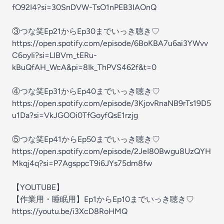
fO92I4?si=30SnDVW-TsO1nPEB3IAOnQ⁠⁠⁠⁠⁠⁠⁠⁠⁠⁠⁠⁠⁠⁠⁠⁠⁠⁠⁠⁠⁠⁠⁠⁠⁠⁠⁠⁠
③つな笑Ep21からEp30までいっき聴き♡
⁠⁠⁠⁠⁠⁠⁠⁠⁠⁠⁠⁠⁠⁠https://open.spotify.com/episode/6BoKBA7u6ai3YWvv
C6oyIi?si=LIBVm_tERu-
kBuQfAH_WcA&pi=8Ik_ThPVS462f&t=⁠⁠⁠⁠⁠⁠⁠⁠⁠⁠⁠⁠⁠⁠⁠⁠⁠⁠⁠⁠⁠⁠⁠⁠⁠⁠0⁠⁠⁠⁠⁠⁠⁠⁠⁠⁠⁠⁠⁠⁠
④つな笑Ep31からEp40までいっき聴き♡
⁠https://open.spotify.com/episode/3KjovRnaNB9rTs19D5
u1Da?si=VkJGOOi0TfGoyfQsE1rzjg⁠
⑤つな笑Ep41からEp50までいっき聴き♡
https://open.spotify.com/episode/2JeI80Bwgu8UzQYH
Mkqj4q?si=P7AgsppcT9i6JYs75dm8fw
【YOUTUBE】
【作業用・睡眠用】Ep1からEp10までいっき聴き♡
⁠https://youtu.be/i3XcD8RoHMQ⁠