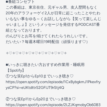
■番組コンセプト
この番組は、東京在住、元ギャル男、友人歴間もなく
20年のアラフォーゲイ2人が日常に起こったことやたわ
いもない事をゆる～くお話ししながら【笑って楽しんじ
ゃいましょ】というメッセージを発信するPODCAST番
組となっております。
のんびりとお耳を傾けてくれたらうれしいです。
だいたい？毎週木曜日19時配信（頑張ります♡）
✧♡✧♡✧♡✧♡✧♡✧♡✧♡✧♡✧♡✧
■いっきに聴きたい方おすすめ作業用・睡眠用
【Spotify】
①つな笑Ep1からEp10までいっき聴き♡
⁠⁠⁠⁠⁠⁠⁠⁠⁠⁠⁠⁠⁠⁠https://open.spotify.com/episode/1CxBybgkmJ1Pkexfry
ysCP?si=eUKtdttrS2GFIJT9rStj4Q⁠⁠⁠⁠⁠⁠⁠⁠⁠⁠⁠⁠⁠⁠
②つな笑Ep11からEp20までいっき聴き♡
⁠⁠⁠⁠⁠⁠⁠⁠⁠⁠⁠⁠⁠⁠⁠⁠⁠⁠⁠⁠⁠⁠⁠⁠⁠⁠⁠⁠https://open.spotify.com/episode/2LZJKqmobyOb60B3