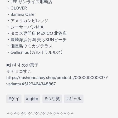
・JEF サンライズ那覇店
・CLOVER
・Banana Cafe'
・アメリカンビレッジ
・シーサーパンMIA
・タコス専門店 MEXICO 北谷店
・豊崎海浜公園 美らSUNビーチ
・瀬長島ウミカジテラス
・Gallirallus (ガルリラルルス)
■おすすめお菓子
＃チョコすこ
https://fashioncandy.shop/products/000000000337?
variant=45129464348867
#ゲイ
#lgbtq
#つな笑
#ギャル
✧♡✧♡✧♡✧♡✧♡✧♡✧♡✧♡✧♡✧