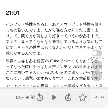
21:01
インプット特性もあるし、あとアウトプット特性も僕そ
っちの強いんですよ。だから喋る方が好きだし書くよ
り。で、聞く方が読むより好きっていうのがある中で、
文字の世界ってもうかなり発達しているような気がして
いて、そっちの世界はもうなんかかなりできてるような
感じがするんですよ。
スクロール
映像の世界もある程度YouTubeでバーってできてると。
ってなった時にやっぱり音声コンテンツの世界まだまだ
ここに向いてる人がいっぱいいるのに盛り上がってない
なっていう感覚がまずありますと。これが大前提です。
で、その上でじゃあ音声コンテンツ業界をどうやって盛
り上げるかなんですけど、僕は例えばじゃあSpotifyさ
んとか野村さんとかあとはゆる言語学ラジオの堀本さん
48:14
がやってるゆる学徒ハウス系のやってる活動ってまずめ