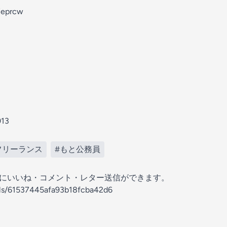
77eprcw
013
フリーランス
#もと公務員
の放送にいいね・コメント・レター送信ができます。
els/61537445afa93b18fcba42d6