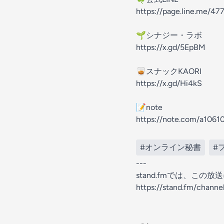
https://page.line.me/4
🌱シナジー・ラボ
https://x.gd/5EpBM
🥃スナックKAORI
https://x.gd/Hi4kS
📝note
https://note.com/a1061
#オンライン秘書
#
---
stand.fmでは、こ
https://stand.fm/chann