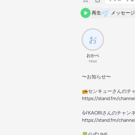
再生
メッセージ
おかべ
Host
〜お知らせ〜
📻センキューさんのチ
https://stand.fm/chann
🎶KAORIさんのチャ
https://stand.fm/chann
🍀公式LINE