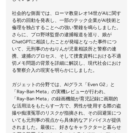
社会的な側面では、ローマ教皇レオ14世がAIに関す
る初の回勅を発表し、一部のテック企業がAI技術と
倫理を独占することへの強い警鐘を鳴らしました。
さらに、プロ野球監督の逮捕報道を巡り、娘が
ChatGPTに相談したことが発端となった事件につ
いて、元刑事のかねりんが児童相談所と警察の連
携、逮捕のプロセス、そして捜査資料における不適
切メモ問題の背景を詳細に解説し、現代社会におけ
る警察介入の現実を明らかにしました。
ガジェットの分野では、AIグラス「Even G2」と
「Ray-Ban Meta」の実機レビューが行われ、
「Ray-Ban Meta」の録画機能が育児記録に画期的
な活用法をもたらす一方で、男性が使用する際の盗
撮や痴漢冤罪のリスクが指摘され、その回避策につ
いても元刑事の視点から具体的なアドバイスが提供
されました。最後に、好きなキャラクターと暮らせ