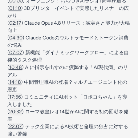
(
00:00
) オープニング：おちつきAIラジオ1周年が迫る
(
01:10
) 3Dプリンターイベントで実感したリスナーの広
がり
(
02:17
) Claude Opus 4.8リリース：誠実さと能力が大幅
向上
(
04:30
) Claude Codeのウルトラモードとトークン消費
の悩み
(
07:07
) 新機能「ダイナミックワークフロー」による自
律的タスク処理
(
10:48
) AIに指示を出すのに疲弊する「AI現代病」のリ
アル
(
14:18
) 中間管理職AIの登場？マルチエージェント化の
恩恵
(
17:56
) コミュニティにAIボット「ロボコちゃん」を導
入しました
(
20:32
) ローマ教皇レオ14世がAIに関する初の回勅を発
表
(
22:07
) テック企業によるAI技術と倫理の独占に対する
強い警鐘