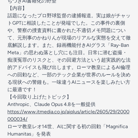
ちつきAI書籍化の野望
【内容】
話題になったプロ野球監督の逮捕報道。実は娘がチャッ
トGPTに相談したことが発端でした。この事件の裏側
や、警察の捜査資料に書かれた不適切メモ問題につい
て、元刑事のかねりんが現場のリアルな実態を交えて徹
底解説します。また、録画機能付きAIグラス「Ray-Ban
Meta」の思わぬ落とし穴にも注目。日常に潜む盗撮・
痴漢冤罪のリスクと、その回避方法という超実践的な法
的アドバイスも飛び出します。ローマ教皇によるAI倫理
への回勅など、一部のテック企業が世界のルールを決め
る現状への警鐘も。一味違うAIニュースを楽しみたい方
に最適です！
【今回取り上げたトピック】
Anthropic、Claude Opus 4.8を一般提供
https://www.itmedia.co.jp/aiplus/article/2605/29/2000
000034/
ローマ教皇レオ14世、AIに関する初の回勅「Magnifica
Humanitas」を発表