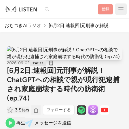
検索
登録
おちつきAIラジオ
[6月2日:速報回]元刑事が解説..
2026-06-02
1:41:33
[6月2日:速報回]元刑事が解説！
ChatGPTへの相談で親が現行犯逮捕
され家庭崩壊する時代の防衛術
(ep.74)
3
Stars
フォローする
再生
メッセージを送信