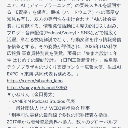
ニア。AI（ディープラーニング）の実装スキルを証明す
る「E資格」を保有。機械（ハードウェア）への高度な
知見も有し、双方の専門性を掛け合わせ『AIの社会実
装』に貢献する。情報発信活動にも精力的に取り組み、
ブログ・音声配信(Podcast/Voicy)・SNSなどで幅広く
活躍。単なる技術解説でなく、行動変容を伴う情報発信
を信条とする。その姿勢が評価され、2025年UJA科学
広報賞 審査員特別賞を受賞。著書に『集まれ設計１年
生 はじめての締結設計』（日刊工業新聞社）。岐阜県
テクノプラザものづくり支援センター広報大使、生成AI
EXPO in 東海 共同代表も務める。」
https://x.com/sibucho_labo
https://voicy.jp/channel/3963
▼かねりん（金田勇太）
・KANERIN Podcast Studios 代表
・一般社団法人 地方WEB3連携協会 理事
「刑事司法実務の最前線で多数の犯罪捜査を指揮。
2017年から暗号資産業界へ参入。数々のグローバルプ