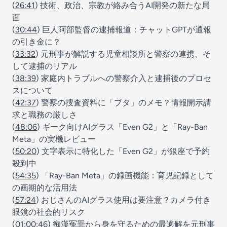
(
26:41
) 技術、政治、宗教が絡み合うAI開発の新たな局
面
(
30:44
) 巨人阿部監督の逮捕報道：チャットGPTが通報
の引き金に？
(
33:32
) 元刑事が解説する児童相談所と警察の連携、そ
して逮捕のリアル
(
38:39
) 家庭内トラブルへの警察介入と逮捕後のプロセ
スについて
(
42:37
) 警察の捜査資料に「ブタ」のメモ？情報開示請
求と職務の厳しさ
(
48:06
) ギーク向けAIグラス「Even G2」と「Ray-Ban
Meta」の実機レビュー
(
50:20
) 文字表示に特化した「Even G2」が銀座で予約
殺到中
(
54:35
) 「Ray-Ban Meta」の録画機能：育児記録として
の画期的な活用法
(
57:24
) おじさんのAIグラス使用は要注意？カメラ付き
眼鏡の社会的リスク
(
01:00:46
) 痴漢冤罪から身を守るための最適解を元刑事