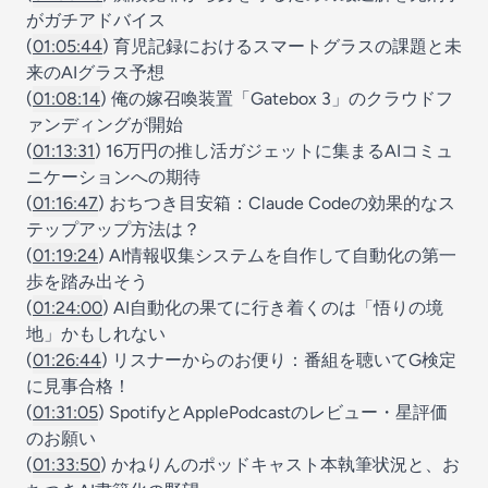
がガチアドバイス
(
01:05:44
) 育児記録におけるスマートグラスの課題と未
来のAIグラス予想
(
01:08:14
) 俺の嫁召喚装置「Gatebox 3」のクラウドフ
ァンディングが開始
(
01:13:31
) 16万円の推し活ガジェットに集まるAIコミュ
ニケーションへの期待
(
01:16:47
) おちつき目安箱：Claude Codeの効果的なス
テップアップ方法は？
(
01:19:24
) AI情報収集システムを自作して自動化の第一
歩を踏み出そう
(
01:24:00
) AI自動化の果てに行き着くのは「悟りの境
地」かもしれない
(
01:26:44
) リスナーからのお便り：番組を聴いてG検定
に見事合格！
(
01:31:05
) SpotifyとApplePodcastのレビュー・星評価
のお願い
(
01:33:50
) かねりんのポッドキャスト本執筆状況と、お