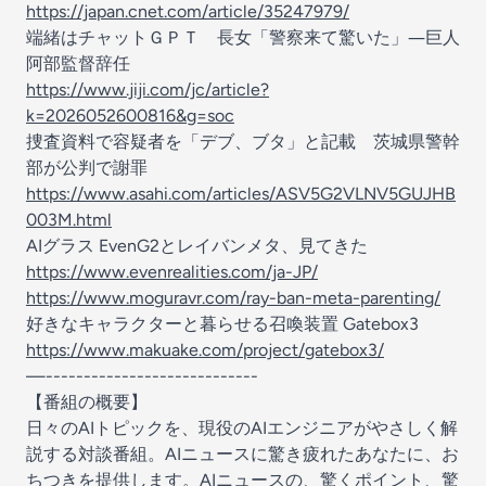
https://japan.cnet.com/article/35247979/
端緒はチャットＧＰＴ 長女「警察来て驚いた」―巨人
阿部監督辞任
https://www.jiji.com/jc/article?
k=2026052600816&g=soc
捜査資料で容疑者を「デブ、ブタ」と記載 茨城県警幹
部が公判で謝罪
https://www.asahi.com/articles/ASV5G2VLNV5GUJHB
003M.html
AIグラス EvenG2とレイバンメタ、見てきた
https://www.evenrealities.com/ja-JP/
https://www.moguravr.com/ray-ban-meta-parenting/
好きなキャラクターと暮らせる召喚装置 Gatebox3
https://www.makuake.com/project/gatebox3/
—----------------------------
【番組の概要】
日々のAIトピックを、現役のAIエンジニアがやさしく解
説する対談番組。AIニュースに驚き疲れたあなたに、お
ちつきを提供します。AIニュースの、驚くポイント、驚