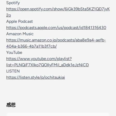
Spotify
https://open.spotify.com/show/6iGk39bSta5KZ1QD7jvK
2o
Apple Podcast
https://podcasts.apple.com/us/podcast/id1841316430
Amazon Music
https://music.amazon.co.jp/podcasts/aba8e9a4-aefb-
404a-b366-4b7a11b3f7cb/
YouTube
https://www.youtube.com/playlist?
list=PLNQiF7XIko7QOIlyFMiI_aDdk1eJzNiCD
LISTEN
https://listen.style/p/ochitsukiai
感想