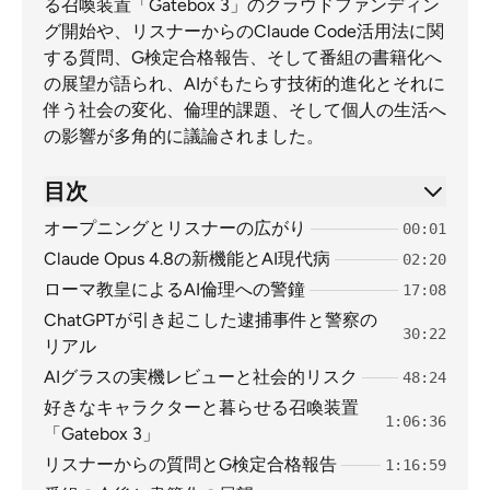
る召喚装置「Gatebox 3」のクラウドファンディン
グ開始や、リスナーからのClaude Code活用法に関
する質問、G検定合格報告、そして番組の書籍化へ
の展望が語られ、AIがもたらす技術的進化とそれに
伴う社会の変化、倫理的課題、そして個人の生活へ
の影響が多角的に議論されました。
目次
オープニングとリスナーの広がり
00:01
Claude Opus 4.8の新機能とAI現代病
02:20
ローマ教皇によるAI倫理への警鐘
17:08
ChatGPTが引き起こした逮捕事件と警察の
30:22
リアル
AIグラスの実機レビューと社会的リスク
48:24
好きなキャラクターと暮らせる召喚装置
1:06:36
「Gatebox 3」
リスナーからの質問とG検定合格報告
1:16:59