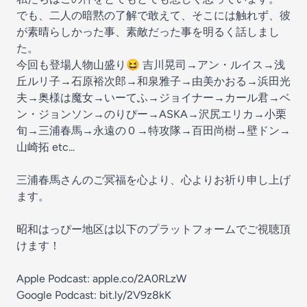
でも、二人の暗黙の了解で敢えて、そこには触れず、彼
が素晴らしかった事、素敵だった事を明るく話しまし
た。
今回も登場人物山盛り😆 吉川晃司→アン・ルイス→浅
丘ルリ子→石原裕次郎→和泉雅子→由美かおる→浜田光
夫→奥様は魔女→いーてふ→ジョイナー→カール君→ベ
ン・ジョンソン→のりぴー→ASKA→沢尻エリカ→小栗
旬→三浦春馬→永遠の０→特攻隊→百田尚樹→壁ドン→
山崎拓 etc...
三浦春馬さんのご冥福を心より、心よりお祈り申し上げ
ます。
昭和はっぴー地区は以下のプラットフォームでご視聴頂
けます！
Apple Podcast: apple.co/2A0RLzW
Google Podcast: bit.ly/2V9z8kK