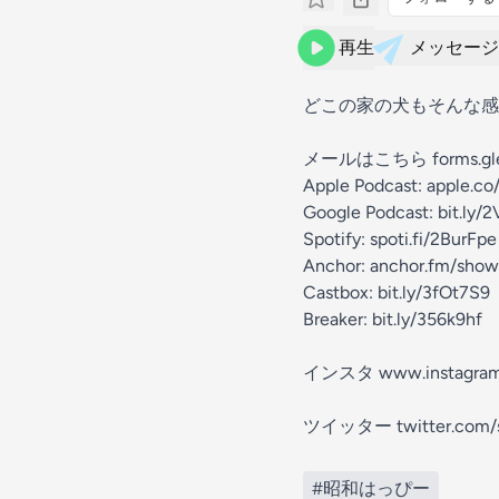
再生
メッセージ
どこの家の犬もそんな感
メールはこちら
forms.
Apple Podcast:
apple.c
Google Podcast:
bit.ly/
Spotify:
spoti.fi/2BurFpe
Anchor:
anchor.fm/sho
Castbox:
bit.ly/3fOt7S9
Breaker:
bit.ly/356k9hf
インスタ
www.instagra
ツイッター
twitter.com
#昭和はっぴー