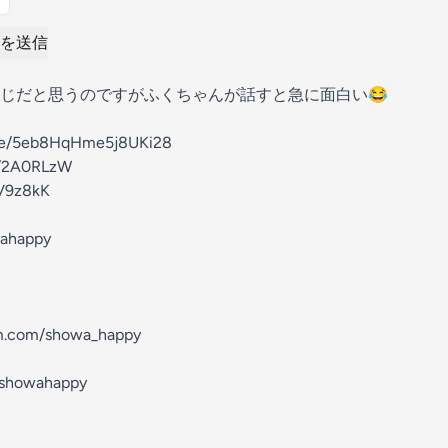
を送信
じだと思うのですがふくちゃんが話すと急に面白い😂
gle/5eb8HqHme5j8UKi28
o/2A0RLzW
2V9z8kK
wahappy
m.com/showa_happy
/showahappy