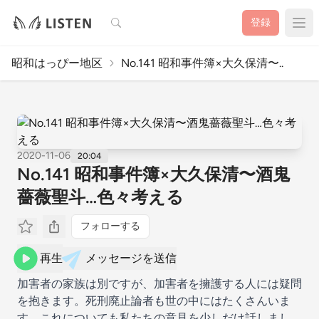
検索
登録
昭和はっぴー地区
No.141 昭和事件簿×大久保清〜..
2020-11-06
20:04
No.141 昭和事件簿×大久保清〜酒鬼
薔薇聖斗…色々考える
フォローする
再生
メッセージを送信
加害者の家族は別ですが、加害者を擁護する人には疑問
を抱きます。死刑廃止論者も世の中にはたくさんいま
す、これについても私たちの意見を少しだけ話しまし