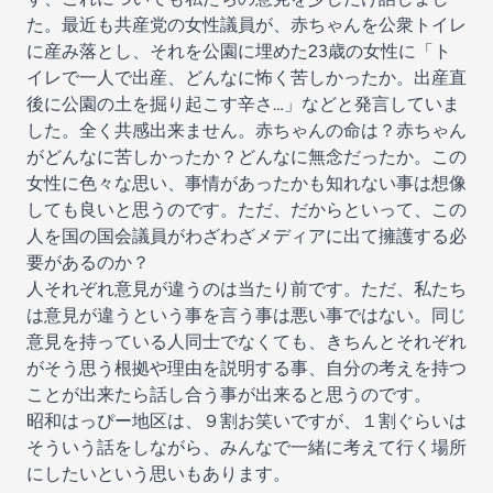
た。最近も共産党の女性議員が、赤ちゃんを公衆トイレ
に産み落とし、それを公園に埋めた23歳の女性に「ト
イレで一人で出産、どんなに怖く苦しかったか。出産直
後に公園の土を掘り起こす辛さ…」などと発言していま
した。全く共感出来ません。赤ちゃんの命は？赤ちゃん
がどんなに苦しかったか？どんなに無念だったか。この
女性に色々な思い、事情があったかも知れない事は想像
しても良いと思うのです。ただ、だからといって、この
人を国の国会議員がわざわざメディアに出て擁護する必
要があるのか？
人それぞれ意見が違うのは当たり前です。ただ、私たち
は意見が違うという事を言う事は悪い事ではない。同じ
意見を持っている人同士でなくても、きちんとそれぞれ
がそう思う根拠や理由を説明する事、自分の考えを持つ
ことが出来たら話し合う事が出来ると思うのです。
昭和はっぴー地区は、９割お笑いですが、１割ぐらいは
そういう話をしながら、みんなで一緒に考えて行く場所
にしたいという思いもあります。