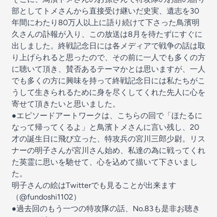
部としてトメさんから直接受け継いだ史実、遺志を30
年間にわたり80万人以上に語り続けて下さった鳥濱明
久さんの訃報が入り、この放送は8月を待たずにすぐに
出しました。終戦記念日には各メディアで戦争の話は取
り上げられると思ったので、その前に一人でも多くの方
に聴いて頂き、賛否あるテーマかとは思いますが、一人
でも多くの方に興味を持って終戦記念日には私たちがこ
うして生きられるために身を尽くしてくれた先人に心を
寄せて頂きたいと思いました。
●エピソードアートワークは、こちらの回で「ほたるに
なって帰ってくるよ」と鳥濱トメさんに言い残し、20
才の誕生日に飛び立った、特攻兵の宮川三郎少尉。リス
ナーの明子さんが宮川さん始め、私達の為に戦ってくれ
た英霊に思いを馳せて、心を込めて描いて下さいまし
た。
明子さんの絵はTwitterでも見ることが出来ます
（@fundoshi1102）
●過去回のもう一つの特攻隊の話、No.83も是非お聴き