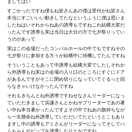
ましてはい
すごかったですね僕もね皆さんあの僕は受付がね皆さん
本当にすごいいい動きしてたなというふうに僕は思いま
したねはいそれからねあの誘導もですねこれ結構大変だ
ったんです誘導も実は当日は大分の方で七夕祭りってい
うのがあって
実はこの会場だったコンパルホールの中でもですねその
七夕祭りに参加する方々が結構中に待機してたんですね
そういうこともあって中誘導も結構大変でしたしそれか
ら外誘導もね実はの会場の入り口のところにすぐにドア
があるんですがそこに閉め切りになっていてぐるっと回
らなきゃいけなかったんですね
それもきちんとね外誘導ですねせなさんリーダーになっ
ていただきまして浜謙さんとかねサブリーダーであの暑
い中ね本当暑かったんですよその中でねあの旗持ちなが
ら一生懸命ね外誘導していただいてたというとこもあり
ますし中の誘導もアミさんがリーダーになってそしてハ
ムちゃんがビップを誘導したりとかですね