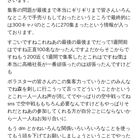
ざいます。
集客の問題が最後まで本当にギリギリまで皆さんいろん
なところで手売りもしておったというところで最終的に
は300キャパのところに270集まったという情報が入っ
ております。
すごいですねこれねあの最後の最後までだって1週間前
はですね正直100名なかったんですよだからそこからで
すねもう200近く1週間で集客したとこれはですね僕は
本当に高橋社長が一番頑張ったのは頑張ったんですけど
も
ボラスターの皆さんのこの集客力っていうかこのみんな
でね森を刺しに行こうって言ってどういうことかという
とこれ一人一人ね声が消してでやっぱりの空中戦ってね
sns で空中戦ももちろん必要なんですけどもやっぱりそ
れだとねあの参加してくれる方が自分ごとにならないか
ら一人一人ねお知り合いに
もう dm とかねいろんな関係いろいろいろなことを使っ
てもう頭を下げてお願いしましょうということでやった