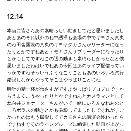
12:14
本当に皆さんあの素晴らしい動きしてたと思いましたし
あとあのそれ以外のね中誘導も会場の中でキヨさん真央
のね田舎国境の真央のキヨヤタカさんがリーダーになっ
たりとかですねあとトモキさんサブリーダーになったり
とかもしてですねこの辺の動きも素晴らしかったなと僕
思いましたねはいでねあの今回はあのライブ配信ってい
うかですねそういうふうなこうこともあのいろいろ試行
錯誤しながらやってそこはやっぱりごとにね
時計の精一杯がねさすがですよやっぱりプロプロですか
らうまくこうやったりとかですねあとカメラマンとして
ね向井ジョケーターさんがいて一緒にいろんなねあのと
ころボラスの動きとかも撮影してましたしでそれがすご
かったのはもう撮影してでカモさんの講演会終わったら
ですねすぐそのライングループに編集した動画が上がっ