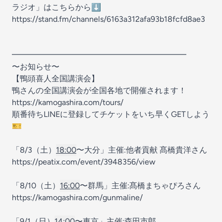
ラジオ」はこちらから⬇️
https://stand.fm/channels/6163a312afa93b18fcfd8ae3
━━━━━━━━━━━━━━━━━━━━━━
〜お知らせ〜
【鴨頭喜人全国講演会】
鴨さんの全国講演会が全国各地で開催されます！
https://kamogashira.com/tours/
順番待ちLINEに登録してチケットをいち早くGETしよう
🎫
「8/3（土）
18:00
〜大分」主催:他者貢献 髙橋貴洋さん
https://peatix.com/event/3948356/view
「8/10（土）
16:00
〜群馬」主催:髙橋まちゃぴろさん
https://kamogashira.com/gunmaline/
「9/1（日）
14:00
〜東京」主催:森田市郎