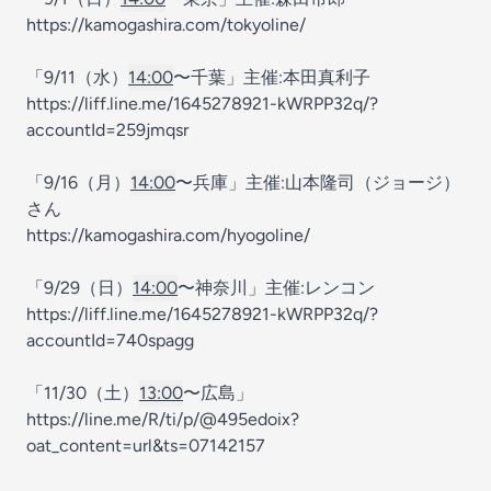
https://kamogashira.com/tokyoline/
「9/11（水）
14:00
〜千葉」主催:本田真利子
https://liff.line.me/1645278921-kWRPP32q/?
accountId=259jmqsr
「9/16（月）
14:00
〜兵庫」主催:山本隆司（ジョージ）
さん
https://kamogashira.com/hyogoline/
「9/29（日）
14:00
〜神奈川」主催:レンコン
https://liff.line.me/1645278921-kWRPP32q/?
accountId=740spagg
「11/30（土）
13:00
〜広島」
https://line.me/R/ti/p/@495edoix?
oat_content=url&ts=07142157