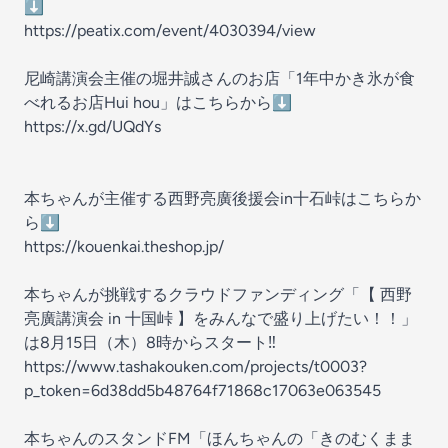
⬇️
https://peatix.com/event/4030394/view
尼崎講演会主催の堀井誠さんのお店「1年中かき氷が食
べれるお店Hui hou」はこちらから⬇️
https://x.gd/UQdYs
本ちゃんが主催する西野亮廣後援会in十石峠はこちらか
ら⬇️
https://kouenkai.theshop.jp/
本ちゃんが挑戦するクラウドファンディング「【 西野
亮廣講演会 in 十国峠 】をみんなで盛り上げたい！！」
は8月15日（木）8時からスタート‼️
https://www.tashakouken.com/projects/t0003?
p_token=6d38dd5b48764f71868c17063e063545
本ちゃんのスタンドFM「ほんちゃんの「きのむくまま