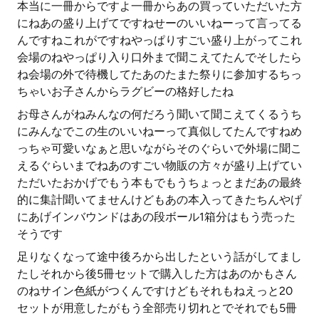
本当に一冊からですよ一冊からあの買っていただいた方
にねあの盛り上げてですねせーのいいねーって言ってる
んですねこれがですねやっぱりすごい盛り上がってこれ
会場のねやっぱり入り口外まで聞こえてたんでそしたら
ね会場の外で待機してたあのたまた祭りに参加するちっ
ちゃいお子さんからラグビーの格好したね
お母さんがねみんなの何だろう聞いて聞こえてくるうち
にみんなでこの生のいいねーって真似してたんですねめ
っちゃ可愛いなぁと思いながらそのぐらいで外場に聞こ
えるぐらいまでねあのすごい物販の方々が盛り上げてい
ただいたおかげでもう本もでもうちょっとまだあの最終
的に集計聞いてませんけどもあの本入ってきたちんやげ
にあげインバウンドはあの段ボール1箱分はもう売った
そうです
足りなくなって途中後ろから出したという話がしてまし
たしそれから後5冊セットで購入した方はあのかもさん
のねサイン色紙がつくんですけどもそれもねえっと20
セットが用意したがもう全部売り切れとでそれでも5冊