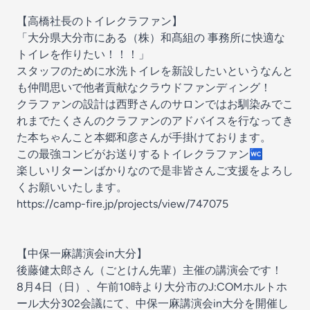
【高橋社長のトイレクラファン】
「大分県大分市にある（株）和髙組の 事務所に快適な
トイレを作りたい！！！」
スタッフのために水洗トイレを新設したいというなんと
も仲間思いで他者貢献なクラウドファンディング！
クラファンの設計は西野さんのサロンではお馴染みでこ
れまでたくさんのクラファンのアドバイスを行なってき
た本ちゃんこと本郷和彦さんが手掛けております。
この最強コンビがお送りするトイレクラファン🚾
楽しいリターンばかりなので是非皆さんご支援をよろし
くお願いいたします。
https://camp-fire.jp/projects/view/747075
【中保一麻講演会in大分】
後藤健太郎さん（ごとけん先輩）主催の講演会です！
8月4日（日）、午前10時より大分市のJ:COMホルトホ
ール大分302会議にて、中保一麻講演会in大分を開催し