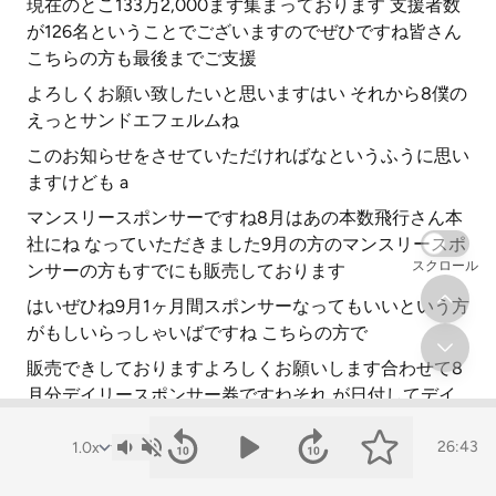
現在のとこ133万2,000まず集まっております 支援者数
が126名ということでございますのでぜひですね皆さん
こちらの方も最後までご支援
よろしくお願い致したいと思いますはい それから8僕の
えっとサンドエフェルムね
このお知らせをさせていただければなというふうに思い
ますけども a
マンスリースポンサーですね8月はあの本数飛行さん本
社にね なっていただきました9月の方のマンスリースポ
スクロール
ンサーの方もすでにも販売しております
はいぜひね9月1ヶ月間スポンサーなってもいいという方
がもしいらっしゃいばですね こちらの方で
販売できしておりますよろしくお願いします合わせて8
月分デイリースポンサー券ですねそれ が日付してデイ
リースポンサー券の販売も方もよろしくお願い致します
26:43
から来週8月11日ですね a の msd マンスリーソングでの
ですね