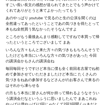
すごい長い長文の感想が送られてきたとでもう声かけて
くれてありがとうと来てよかったってもう
あのやっぱり youtube で見るのと生の公演を聞くのは
全然違ってあったということであの気づきを得たとって
本もね全然買う気なかったそうなんですよ
ところがもう最後あんまり感動してですねで本買って帰
ったというところでございまして まあ
いろんな方々もんと来た方々の気づきももちろんそうで
したけども本当にいろんな方々の気づきがあった 今回
の講演会かもさんの講演会ね
毎回毎回そうですけど本当に僕も全く前回名古屋でね初
めて参加させていただきましたけど本当に たくさんの
気づきをねあの参加するなどさんがのお客さんで来るの
はそれから凍らせる
の方もう本当に皆さんが何か持って帰れるようなそうい
う講演会だなというふうに思いましたんで まあこれね
やっぱり僕やっぱり1回じゃなくて2回3回聞くべきだと