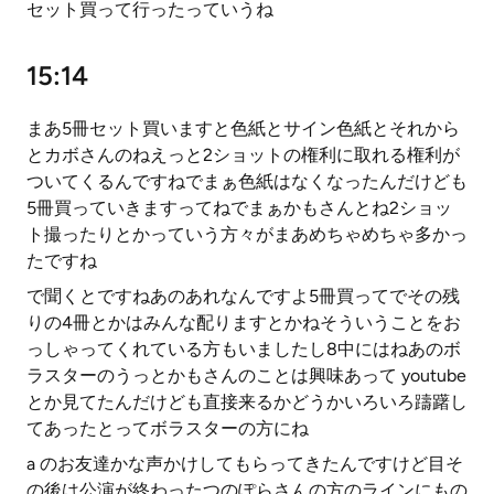
セット買って行ったっていうね
15:14
まあ5冊セット買いますと色紙とサイン色紙とそれから
とカボさんのねえっと2ショットの権利に取れる権利が
ついてくるんですねでまぁ色紙はなくなったんだけども
5冊買っていきますってねでまぁかもさんとね2ショッ
ト撮ったりとかっていう方々がまあめちゃめちゃ多かっ
たですね
で聞くとですねあのあれなんですよ5冊買ってでその残
りの4冊とかはみんな配りますとかねそういうことをお
っしゃってくれている方もいましたし8中にはねあのボ
ラスターのうっとかもさんのことは興味あって youtube
とか見てたんだけども直接来るかどうかいろいろ躊躇し
てあったとってボラスターの方にね
a のお友達かな声かけしてもらってきたんですけど目そ
の後は公演が終わったつのぽらさんの方のラインにもの