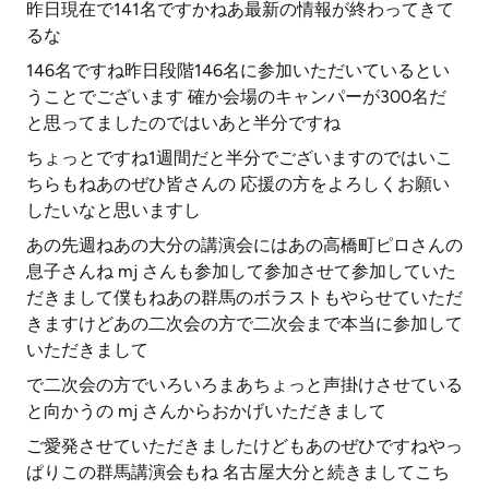
昨日現在で141名ですかねあ最新の情報が終わってきて
るな
146名ですね昨日段階146名に参加いただいているとい
うことでございます 確か会場のキャンパーが300名だ
と思ってましたのではいあと半分ですね
ちょっとですね1週間だと半分でございますのではいこ
ちらもねあのぜひ皆さんの 応援の方をよろしくお願い
したいなと思いますし
あの先週ねあの大分の講演会にはあの高橋町ピロさんの
息子さんね mj さんも参加して参加させて参加していた
だきまして僕もねあの群馬のボラストもやらせていただ
きますけどあの二次会の方で二次会まで本当に参加して
いただきまして
で二次会の方でいろいろまあちょっと声掛けさせている
と向かうの mj さんからおかげいただきまして
ご愛発させていただきましたけどもあのぜひですねやっ
ぱりこの群馬講演会もね 名古屋大分と続きましてこち