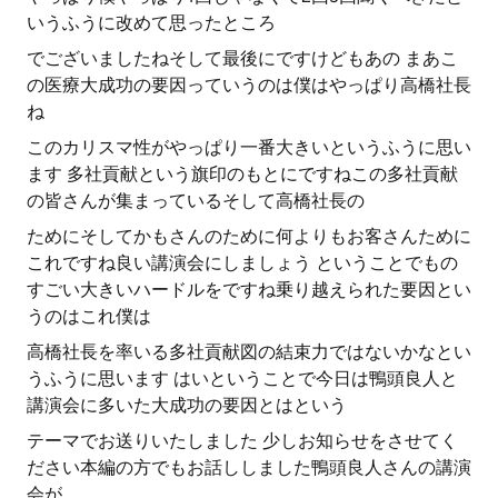
いうふうに改めて思ったところ
でございましたねそして最後にですけどもあの まあこ
の医療大成功の要因っていうのは僕はやっぱり高橋社長
ね
このカリスマ性がやっぱり一番大きいというふうに思い
ます 多社貢献という旗印のもとにですねこの多社貢献
の皆さんが集まっているそして高橋社長の
ためにそしてかもさんのために何よりもお客さんために
これですね良い講演会にしましょう ということでもの
すごい大きいハードルをですね乗り越えられた要因とい
うのはこれ僕は
高橋社長を率いる多社貢献図の結束力ではないかなとい
うふうに思います はいということで今日は鴨頭良人と
講演会に多いた大成功の要因とはという
テーマでお送りいたしました 少しお知らせをさせてく
ださい本編の方でもお話ししました鴨頭良人さんの講演
会が