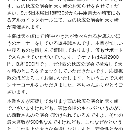
す、西の秋広公演会in 天ヶ崎のお知らせをさせてくだ
さい、9月5日木曜日18時30分から兵庫県天ヶ崎市にあ
るアルカイックホールにて、西の秋広公演会in 天ヶ崎
が開催されます、
主催は天ヶ崎にて1年中かき氷が食べられるお店ふいほ
うのオーナーをしている堀井誠さんです、本業が忙しい
中寝るものを惜しんで奮闘しております、僕もサポート
で入らさせていただいています、チケットはA席2900
円、B席1900円です、ぜひ西の秋広公演会で検索して天
ヶ崎のところをチェックしていただきたいです、応援拡
散のほどよろしくお願いいたします、ということでスポ
ンサーコールをいただきました、本ちゃんありがとうご
ざいます、
本業さんが応援しております西の秋広公演会in 天ヶ崎
でございますけれども、実は会場のキャパというのがこ
の西野さんの公演会で設けられているんですよ、それの
最大席数が500名なんですけれども、これなぜかという
と、これ以上の大きな会場になりますと、安全性とかの