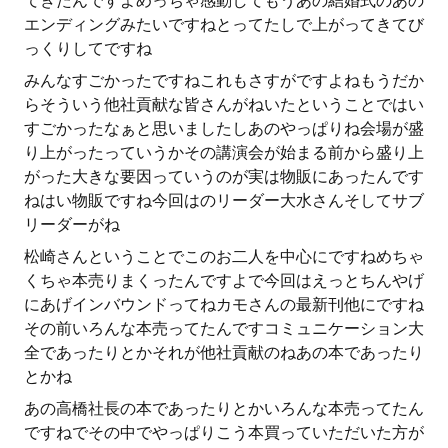
てきたんですよめっちゃ感動してもうあの結婚式のあの
エンディングみたいですねとってたしで上がってきてび
っくりしてですね
みんなすごかったですねこれもさすがですよねもうだか
らそういう他社貢献な皆さんがねいたということではい
すごかったなぁと思いましたしあのやっぱりね会場が盛
り上がったっていうかその講演会が始まる前から盛り上
がった大きな要因っていうのが実は物販にあったんです
ねはい物販ですね今回はのリーダー大水さんそしてサブ
リーダーがね
松崎さんということでこのお二人を中心にですねめちゃ
くちゃ本売りまくったんですよで今回はえっとちんやげ
にあげインバウンドってねカモさんの最新刊他にですね
その前いろんな本売ってたんですコミュニケーション大
全であったりとかそれが他社貢献のねあの本であったり
とかね
あの高橋社長の本であったりとかいろんな本売ってたん
ですねでその中でやっぱりこう本買っていただいた方が