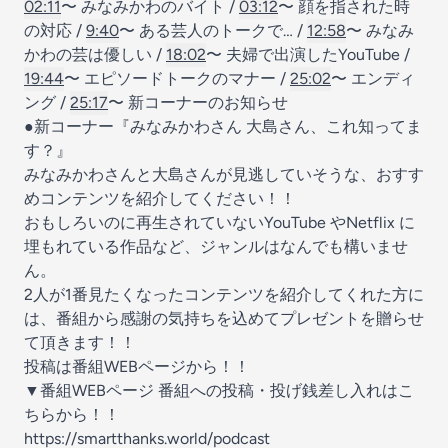
02:11
〜 みなみかわのバイト /
03:12
〜 顔を指された時
の対応 /
9:40
〜 ある芸人のトークで… /
12:58
〜 みなみ
かわの芸は優しい /
18:02
〜 夫婦で出演したYouTube /
19:44
〜 エピソードトークのマナー /
25:02
〜 エンディ
ング /
25:17
〜 新コーナーのお知らせ
●新コーナー『みなみかわさん 大島さん、これ知ってま
す？』
みなみかわさんと大島さんが見逃していそうな、おすす
めコンテンツを紹介してください！！
おもしろいのに再生されていないYouTube やNetflix に
埋もれている作品など、ジャンルはなんでも構いませ
ん。
2人が1番見たくなったコンテンツを紹介してくれた方に
は、番組から感謝の気持ちを込めてプレゼントを贈らせ
て頂きます！！
投稿は番組WEBページから！！
▼番組WEBページ 番組への投稿・投げ銭差し入れはこ
ちらから！！
https://smartthanks.world/podcast