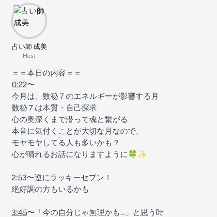
占い師 成美
Host
＝＝本日の内容＝＝
0:22
〜
今月は、数秘７のエネルギーが影響する月
数秘７は本質・自己探求
心の奥深くまで潜って魂と繋がる
本音に気付くことが大切な月なので、
モヤモヤしてる人も多いかも？
心が晴れるお話になりますように🍀✨
2:53
〜逆にラッキーセブン！
絶好調の方もいるかも
3:45
〜「今の自分じゃ無理かも…」と思う時