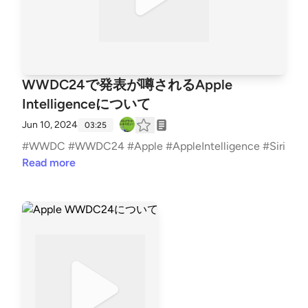
WWDC24で発表が噂されるApple
Intelligenceについて
Jun 10, 2024
03:25
#WWDC #WWDC24 #Apple #AppleIntelligence #Siri
Read more