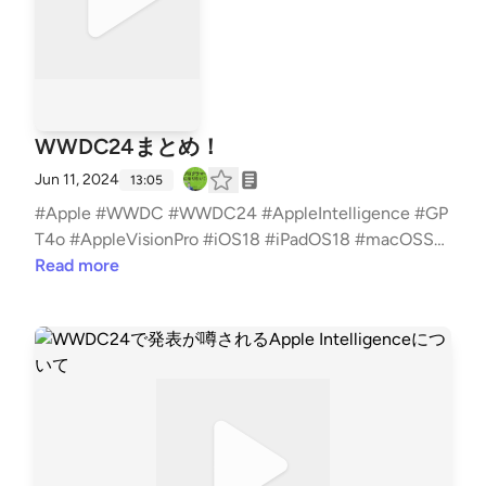
WWDC24まとめ！
Jun 11, 2024
13:05
#Apple #WWDC #WWDC24 #AppleIntelligence #GP
T4o #AppleVisionPro #iOS18 #iPadOS18 #macOSSe
quoia #watchOS11
Read more