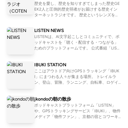
歴史を愛し、歴史を知りすぎてしまった歴史GE
EK2人と圧倒的歴史弱者がお届けする歴史イン
ターネットラジオです。 歴史というレンズを通
して「人間とは何か」「私たち現代人の抱える
悩み」「世の中の流れ」を痛快に読み解いてい
LISTEN NEWS
く！？ 笑いあり、涙ありの新感覚・歴史キュレ
LISTENは、AI文字起こしとコミュニティで、ポ
ーションプログラム！ ☆Apple &amp; Spotify Po
ッドキャストを「聴く・配信する・つながる」
dcast 部門別ランキング１位獲得！ ☆ジャパン
ためのプラットフォームです。 公式番組「LIST
ポッドキャストアワード2019 大賞&amp;Spotify
EN NEWS」では、開発の裏話や近況も交えつ
賞 ダブル受賞！ ※正式名称は「古典ラジオ」で
つ、最新情報をお届けします。 LISTENはこちら
はなく「コテンラジオ」です ーーー COTEN RA
IBUKI STATION
→ https://listen.style/
DIO is an entertainment radio talk program for hi
ここはアウトドア向けGPSトラッキング「IBUK
story , published by the crazy history geeks grou
I」にまつわる人々が集まる場所。 トレイルラ
p "COTEN" in Japan. ☆Apple &amp; Spotify Podc
ン、登山、冒険、ランニング、自転車、ロゲイ
ast in Japan category ranking No.1 ! ☆Japan Pod
ニング、、 スタイルは数あれど、共通している
cast Awards 2019 Grand prize and Spotify prize !
のは自然を楽しみ、そして人とのつながりも楽
jkondoの朝の散歩
しむ姿勢。 自然を目一杯楽しみ、苦しみなが
ら、人と接する喜びにも気付く。 アウトドアを
ポッドキャストプラットフォーム「LISTEN」
満喫するみなさんが、ほっとできるIBUKI STATI
や、GPSトラッキングサービス「IBUKI」、物件
ONです。 IBUKI https://ibuki.run/ 近藤淳也 IBU
メディア「物件ファン」、京都の宿とコワーキ
KIを提供する株式会社OND代表。ポッドキャス
ング施設「UNKNOWN KYOTO」を運営する近