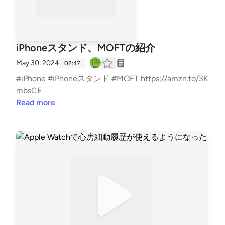
iPhoneスタンド、MOFTの紹介
May 30, 2024
02:47
#iPhone #iPhoneスタンド #MOFT https://amzn.to/3K
mbsCE
Read more