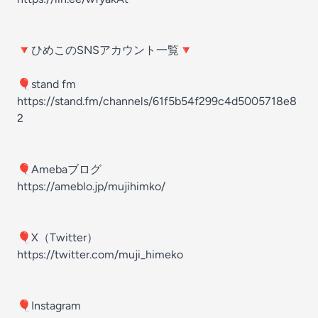
🔻ひめこのSNSアカウント一覧🔻
🎈stand fm
https://stand.fm/channels/61f5b54f299c4d5005718e8
2
🎈Amebaブログ
https://ameblo.jp/mujihimko/
🎈X（Twitter）
https://twitter.com/muji_himeko
🎈Instagram