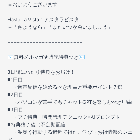
＝おはようございます
Hasta La Vista：アスタラビスタ
＝「さようなら」「またいつか会いましょう」
========================
✉️無料メルマガ★購読特典つき✉️
3日間にわたり特典をお届け！
■1日目
・音声配信を始めるべき理由と重要ポイント７選
■2日目
・パソコンが苦手でもチャットGPTを楽しむべき理由
■3日目
・プチ特典：時間管理テクニック×AIプロンプト
■特典終了後（不定期配信）
・泥臭く行動する過程で得た、学び・お得情報のシェ
ア