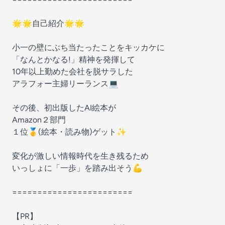
🌟🌟自己紹介🌟🌟
小一の壁にぶち当たったことをキッカケに
「なんとかなる!」精神を発揮して
10年以上勤めた会社を脱サラした
アラフォー主婦リーランス💻
その後、初出版したAI絵本が
Amazon２部門
１位🥇(絵本・読み物)ゲット✨
変化が激しい情報時代を生き残るため
いっしょに「一歩」を踏み出そう💪
========================
【PR】