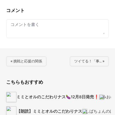
コメント
Your comment
« 挑戦と応援の関係
ツイてる！「事… »
こちらもおすすめ
ミミとオルのこだわりナス🍆12月8日発売❗️
みおの
【朗読】ミミとオルのこだわりナス
しばちょんのほ