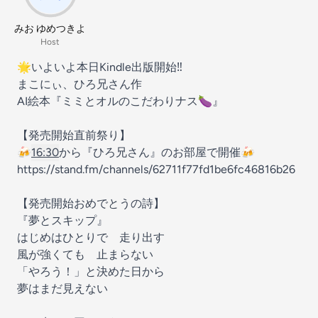
みお ゆめつきよ
Host
🌟いよいよ本日Kindle出版開始‼️
まこにぃ、ひろ兄さん作
AI絵本『ミミとオルのこだわりナス🍆』
【発売開始直前祭り】
🍻
16:30
から『ひろ兄さん』のお部屋で開催🍻
https://stand.fm/channels/62711f77fd1be6fc46816b26
【発売開始おめでとうの詩】
『夢とスキップ』
はじめはひとりで 走り出す
風が強くても 止まらない
「やろう！」と決めた日から
夢はまだ見えない