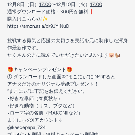
12月8日（日）
17:00
〜12月10日（火）
17:00
通常ダウンロード価格：300円が無料❗️
購入はこちら👀✨
https://amzn.asia/d/9JYiNuD
挑戦する勇気と応援の大切さを実話を元に制作した渾身
作最新作です。
たくさんの方に読んでいただきたいと思います🐷🐿️
🎁キャンペーンプレゼント🎁
① ダウンロードした画面を“まこにぃ“にDMすると
アナタだけのオリジナル壁紙プレゼント！
“まこにぃ”に下記をお伝えください。
•好きな季節（春夏秋冬）
•好きな動物（リス、ブタなど）
•ローマ字の名前（MAKONIIなど）
まこにぃのXアカウント↓
@kaedepapa_724
プレゼント期間：無料キャンペーン期間中