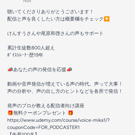
Host
聴いてくださりありがとうございます！
配信と声を良くしたい方は概要欄をチェック🔽
けんすうさんや尾原和啓さんの声もサポート
累計生徒数800人超え
ﾎﾞｲｽﾄﾚｰﾅｰ歴19年
📣あなたの声の発信を応援📣
動画や音声発信が増えている声の時代。声って大事！
声の分析や、声の出し方のヒントなどを各所で発信！
発声のプロが教える配信者向け講座
🎁無料クーポンプレゼント 🎁
https://www.udemy.com/course/voice-mika1/?
couponCode=FOR_PODCASTER1
【先着100名】