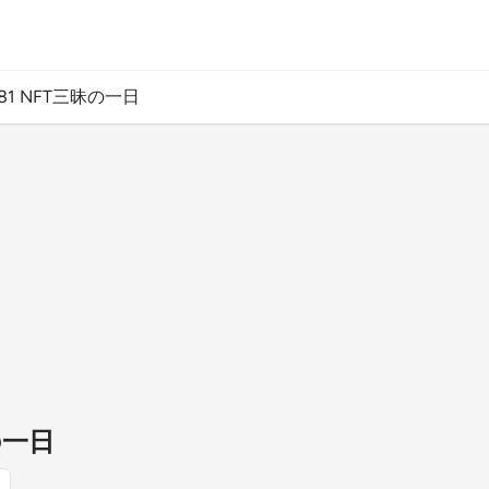
381 NFT三昧の一日
の一日