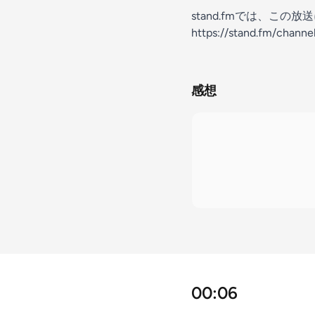
stand.fmでは、こ
https://stand.fm/chann
感想
00:06