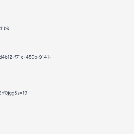
d1b9
ad4b12-f71c-450b-9141-
2rf0jgg&s=19