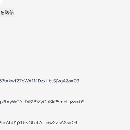
を送信
525?t=kwf27cWA1MDzxI-btSjVgA&s=09
rlsjp?t=yWCY-DiSV9ZyCoSkP5mpLg&s=09
ca_?t=AbU1jYD-vGLcLAUp6z2ZsA&s=09