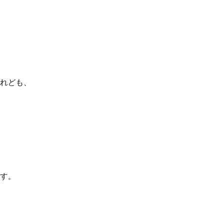
れども、
す。