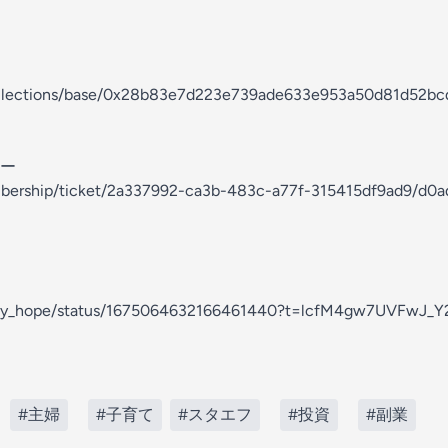
collections/base/0x28b83e7d223e739ade633e953a50d81d52bc
ー
embership/ticket/2a337992-ca3b-483c-a77f-315415df9ad9/d0
elty_hope/status/1675064632166461440?t=lcfM4gw7UVFwJ_Y
#主婦
#子育て
#スタエフ
#投資
#副業