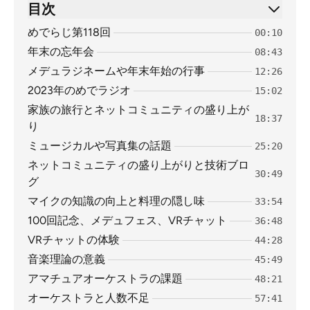
目次
めでらじ第118回
00:10
年末の忘年会
08:43
メデュラジネームや年末年始の行事
12:26
2023年のめでラジオ
15:02
家族の旅行とネットコミュニティの盛り上が
18:37
り
ミュージカルや写真集の話題
25:20
ネットコミュニティの盛り上がりと技術ブロ
30:49
グ
マイクの知識の向上と料理の隠し味
33:54
100回記念、メデュフェス、VRチャット
36:48
VRチャットの体験
44:28
音楽理論の意義
45:49
アマチュアオーケストラの課題
48:21
オーケストラと人数不足
57:41