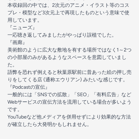
本収録回の中では、2次元のアニメ・イラスト等のコス
プレ・模型など3次元上で再現したものという意味で使
用しています。
『ニューズ』
一応聴き返してみましたがやっぱり誤植でした。
『画廊』
美術館のように広大な敷地を有する場所ではなく1～2つ
の小部屋のみがあるようなスペースを意図していまし
た。
語弊を恐れず例えると秋葉原駅前に昔あった絵の押し売
りをしてくる店 (通称エウリアン) みたいな感じです。
『Podcastの宣伝』
一般的には「SNSでの拡散」「SEO」「有料広告」など
Webサービスの宣伝方法を流用している場合が多いよう
です。
YouTubeなど他メディアを併用せずにより効果的な方法
が確立したら大発明かもしれません。