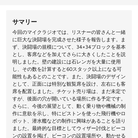
サマリー
今回のマイクラジオでは、リスナーの皆さんと一緒
に巨大な決闘場を完成させた様子を報告します。ま
ず、決闘場の規模について、34×34ブロックを基本
とし、客席などを加えてさらに大きくしたことを説
明しました。壁の建設には石レンガを大量に使用
し、その数を計算すると60スタック以上になる可
能性もあるとのことです。また、決闘場のデザイン
として、正面には特別な観覧席を設け、左右にも客
席を配置しました。チケット売り場は、まだ未定で
すが、後面の穴が開いている場所に作る予定です。
さらに、今後の展望として、動く乗り物や機械の制
作に意欲を示し、特にピストンを使った飛行機やロ
ボット、潜水艦などの制作に興味があることを語り
ました。最終的な目標としてウィザー討伐とビーコ
ンの設置を掲げ、ビーコンの設置場所や、動かせる