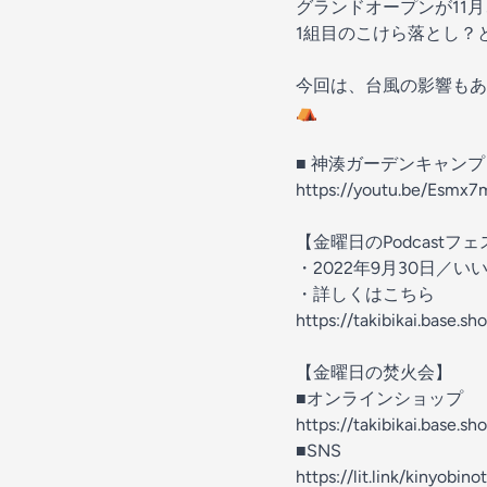
グランドオープンが11
1組目のこけら落とし？
今回は、台風の影響もあ
⛺️
■ 神湊ガーデンキャン
https://youtu.be/Esmx
【金曜日のPodcastフェ
・2022年9月30日／いいか
・詳しくはこちら
https://takibikai.base.s
【金曜日の焚火会】
■オンラインショップ
https://takibikai.base.sh
■SNS
https://lit.link/kinyobino