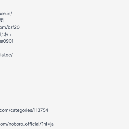
se.in/
団
com/bsf20
らじお」
asa0901
ial.ec/
com/categories/113754
om/noboro_official/?hl=ja