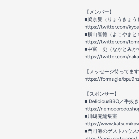
【メンバー】
■梁京燮（りょうきょ
https://twitter.com/kyo
■横山智徳（よこやま
https://twitter.com/tom
■中富一史（なかとみ
https://twitter.com/na
【メッセージ待ってます
https://forms.gle/bpu
【スポンサー】
■ DeliciousBBQ／手
https://nemocorodo.sho
■川嶋克編集室
https://www.katsumika
■門司港のゲストハウス
https://moji-porto.com/