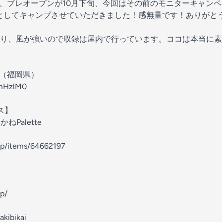
月、プレオープンが10月下旬、今回はその前のモニターキャン
としてキャンプさせていただきました！感無量です！ありがと
り、風が強いので収録は屋内で行っています。ココは本当に素
プ（福岡県）
7mHzlM0
ス】
ねPalette
hop/items/64662197
op/
takibikai