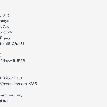
うしょう）
shoryo
とものり）
onori76
かずふみ）
katomi810?s=21
】
9nz2doywJfUBB8
抜きBBQスパイス
p/products/detail/286
washima.com/
ポルト