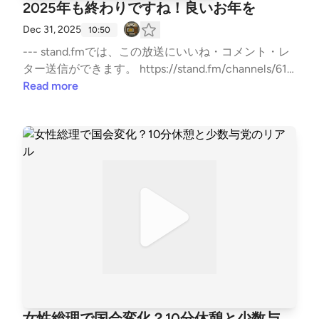
2025年も終わりですね！良いお年を
Dec 31, 2025
10:50
--- stand.fmでは、この放送にいいね・コメント・レ
ター送信ができます。 https://stand.fm/channels/61f
75b34299c4d50055d8fb8
Read more
女性総理で国会変化？10分休憩と少数与