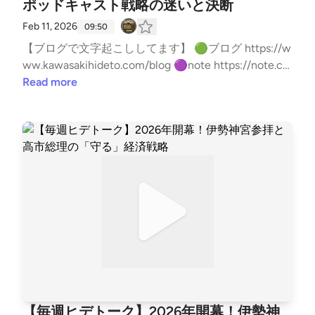
ポッドキャスト戦略の迷いと決断
Feb 11, 2026
09:50
【ブログで文字起こししてます】 🟢ブログ https://w
ww.kawasakihideto.com/blog 🟣note https://note.co
m/kawasaki_hideto --- stand.fmでは、この放送にい
Read more
いね・コメント・レター送信ができます。 https://sta
nd.fm/channels/61f75b34299c4d50055d8fb8
【毎週ヒデトーク】2026年開幕！伊勢神