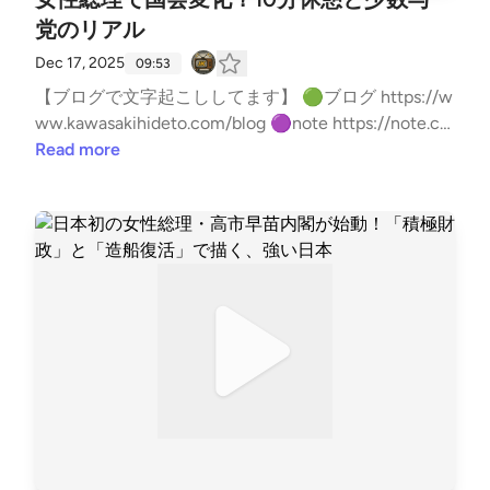
党のリアル
Dec 17, 2025
09:53
【ブログで文字起こししてます】 🟢ブログ https://w
ww.kawasakihideto.com/blog 🟣note https://note.co
m/kawasaki_hideto ※この配信はAnyMaMaより業務
Read more
委託を受けたメンバーをMCに迎えて収録していま
す。 --- stand.fmでは、この放送にいいね・コメン
ト・レター送信ができます。 https://stand.fm/chann
els/61f75b34299c4d50055d8fb8