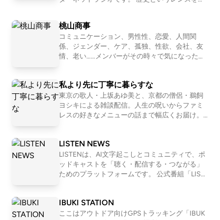
して「人間とは何か」「私たち現代人の抱える
悩み」「世の中の流れ」を痛快に読み解いてい
桃山商事
く！？ 笑いあり、涙ありの新感覚・歴史キュレ
コミュニケーション、男性性、恋愛、人間関
ーションプログラム！ ☆Apple &amp; Spotify Po
係、ジェンダー、ケア、孤独、性欲、会社、友
dcast 部門別ランキング１位獲得！ ☆ジャパン
情、老い……メンバーがその時々で気になったテ
ポッドキャストアワード2019 大賞&amp;Spotify
ーマを１つ設定して、モヤモヤを言語化してい
賞 ダブル受賞！ ※正式名称は「古典ラジオ」で
くNEOな座談Podcastです。2011〜2016年「二
はなく「コテンラジオ」です ーーー COTEN RA
私より先に丁寧に暮らすな
軍ラジオ」(ApplePodcast)、2017〜2024年「恋
DIO is an entertainment radio talk program for hi
愛よももやまばなし」(ニコ生→Podcast)を配信
東京の歌人・上坂あゆ美と、京都の僧侶・鵜飼
story , published by the crazy history geeks grou
していました。清田隆之(文筆業)、森田(会社
ヨシキによる雑談配信。人生の呪いからファミ
p "COTEN" in Japan. ☆Apple &amp; Spotify Podc
員)、ワッコ(会社員)、さとう(会社員)の４人で
レスの好きなメニューの話まで幅広くお届け。
ast in Japan category ranking No.1 ! ☆Japan Pod
お届けします。
【初めての方におすすめ回】 #30 お菓子が人間
cast Awards 2019 Grand prize and Spotify prize !
だったら誰と付き合いたいか真剣に考える http
LISTEN NEWS
s://open.spotify.com/episode/751EzuNXjpgP2i5
3P7OtX7?si=XxN2eddURsas_JWE6KFu-A #163
LISTENは、AI文字起こしとコミュニティで、ポ
恋愛ってマーージでクソだと思っている人の話
ッドキャストを「聴く・配信する・つながる」
https://open.spotify.com/episode/1WgeglhRT5
ためのプラットフォームです。 公式番組「LIST
GQfqzkBO2bNF?si=1l0b2OBlTJq 📩おたより宛
EN NEWS」では、開発の裏話や近況も交えつ
先 https://forms.gle/E6oFMLDcrJhUH2g57 番
つ、最新情報をお届けします。 LISTENはこちら
IBUKI STATION
組公式SNS https://x.com/yori_suna （インス
→ https://listen.style/
タもある） 🚗🚥番組公式コミュニティ http
ここはアウトドア向けGPSトラッキング「IBUK