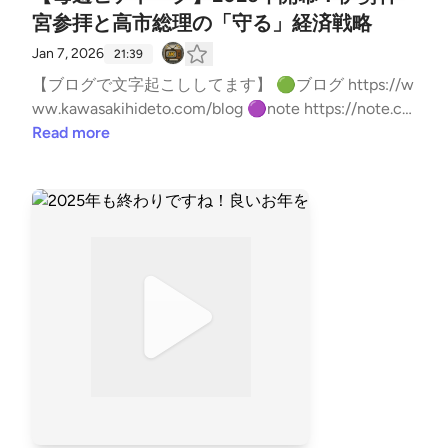
宮参拝と高市総理の「守る」経済戦略
Jan 7, 2026
21:39
【ブログで文字起こししてます】 🟢ブログ https://w
ww.kawasakihideto.com/blog 🟣note https://note.co
m/kawasaki_hideto ※この配信はAnyMaMaより業務
Read more
委託を受けたメンバーをMCに迎えて収録していま
す。 --- stand.fmでは、この放送にいいね・コメン
ト・レター送信ができます。 https://stand.fm/chann
els/61f75b34299c4d50055d8fb8