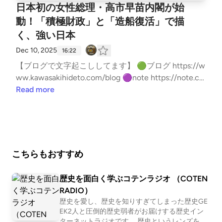
日本初の女性総理・高市早苗内閣が始
動！「積極財政」と「造船復活」で描
く、強い日本
Dec 10, 2025
16:22
【ブログで文字起こししてます】 🟢ブログ https://w
ww.kawasakihideto.com/blog 🟣note https://note.co
m/kawasaki_hideto ※この配信はAnyMaMaより業務
Read more
委託を受けたメンバーをMCに迎えて収録していま
す。 --- stand.fmでは、この放送にいいね・コメン
ト・レター送信ができます。 https://stand.fm/chann
els/61f75b34299c4d50055d8fb8
こちらもおすすめ
歴史を面白く学ぶコテンラジオ （COTEN
RADIO）
歴史を愛し、歴史を知りすぎてしまった歴史GE
EK2人と圧倒的歴史弱者がお届けする歴史イン
ターネットラジオです。 歴史というレンズを通