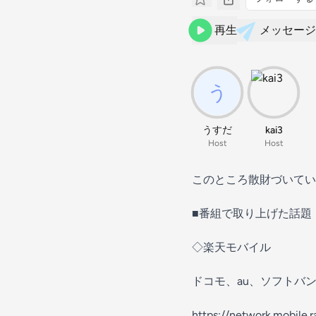
再生
メッセージ
うすだ
kai3
Host
Host
このところ散財づいてい
■番組で取り上げた話題
◇楽天モバイル
ドコモ、au、ソフトバ
https://network.mobile.r