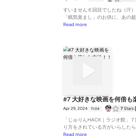
すいません６回目でしたね（汗）
「眠気覚まし」のお供に、あの超
ったらコメントで教えてください
Read more
#7 大好きな映画を何倍も
Apr 29, 2024
7
Stars
11:04
「じゅりんHACK｜ラジオ館」
り方をされている方がいらした
Read more