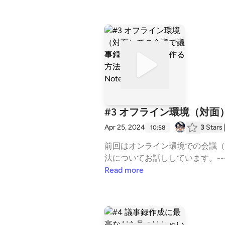
m会議の議事録は、自動字幕＋AI（Cl
oom「全文の文字起こし」の設
使い方！！ | じゅりんHACK -IT情報館
#3 オフライン環境（対面
Apr 25, 2024
3
Stars
10:58
前回はオンライン環境での会議（
法についてお話ししています。--
成 #オフライン会議 #CloverN
Read more