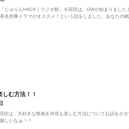
「じゅりんHACK｜ラジオ館」６回目は、GWが始まりました
有名刑事ドラマがオススメ！という話をしました。あなたの眠
＾＾
楽しむ方法！！
７回目は、大好きな映画を何倍も楽しむ方法についてお話をさ
ら嬉しいなぁ＾＾