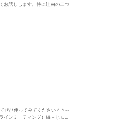
いてお話しします。特に理由の二つ
。
でぜひ使ってみてください＾＾--
ンラインミーティング）編 – じゅり
はこちらの記事をご覧ください↓Zoo