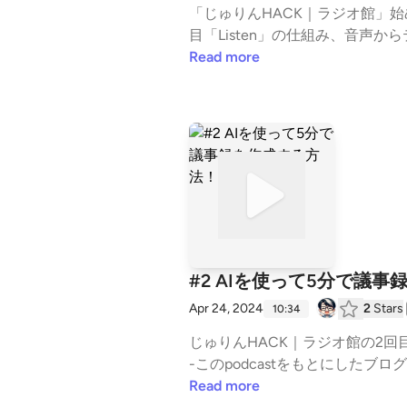
「じゅりんHACK｜ラジオ館」
目「Listen」の仕組み、音声
Read more
#2 AIを使って5分で議
Apr 24, 2024
2
Stars
10:34
じゅりんHACK｜ラジオ館の2
-このpodcastをもとにしたブ
んHACK｜ラジオ館---長文処理
Read more