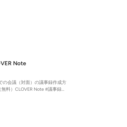
ゅりんHACK -IT情報館----Z
文字起こし）機能」の設定方法・
R Note
での会議（対面）の議事録作成方
CLOVER Note #議事録作
節約 #スマホアプリ #AI