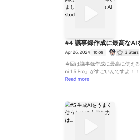
#4 議事録作成に最高なAIを見
Apr 26, 2024
3
Stars
10:05
今回は議事録作成に最高に使えるAI
ni 1.5 Pro」がすごいんで
録にできたりしちゃいます。 Google AI 
Read more
したのでこちらをご覧ください＾