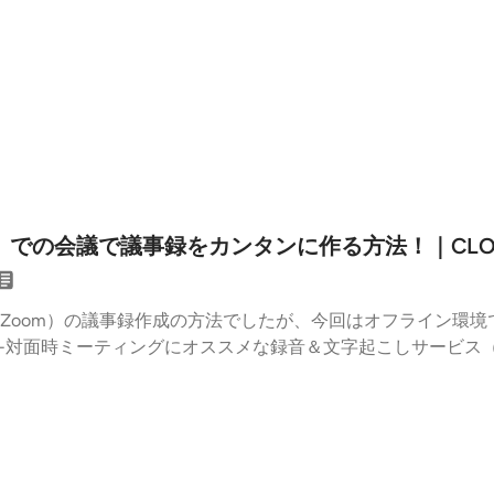
aude,ChatGPT）で超カンタン！超時短でできちゃいます！ | じ
定はこちらから↓議事録にも便利！Zoomの「自動字幕（ライブ
- #it #AI #claude #zoom #仕事効率化
）での会議で議事録をカンタンに作る方法！｜CLOVE
Zoom）の議事録作成の方法でしたが、今回はオフライン環境
-対面時ミーティングにオススメな録音＆文字起こしサービス（無料）
ote #音声文字起こし #会議効率化 #録音アプリ #AI議事録 #時間