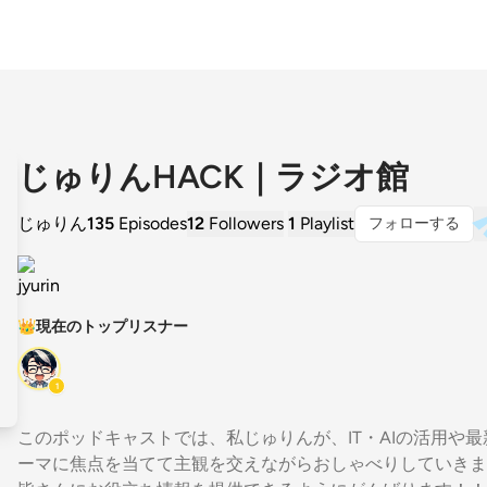
じゅりんHACK｜ラジオ館
じゅりん
135
Episodes
12
Followers
1
Playlist
フォローする
👑
現在のトップリスナー
1
このポッドキャストでは、私じゅりんが、IT・AIの活用や
ーマに焦点を当てて主観を交えながらおしゃべりしていきま