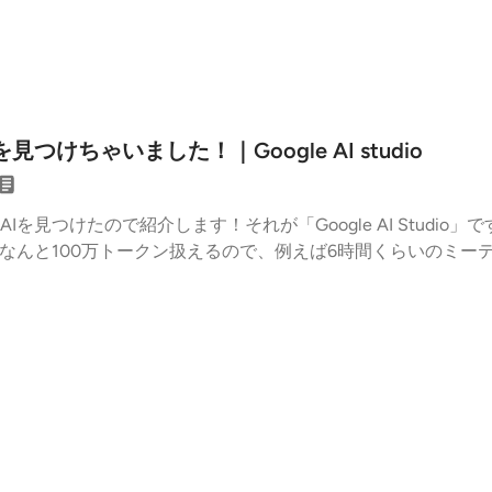
つけちゃいました！｜Google AI studio
を見つけたので紹介します！それが「Google AI Studio」
すよ！！なんと100万トークン扱えるので、例えば6時間くらいの
Studiohttps://aistudio.google.com/app/waitlis
＾