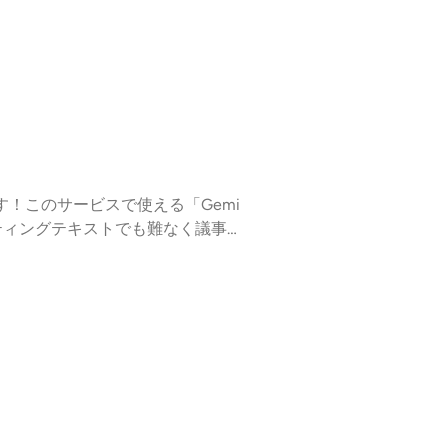
です！このサービスで使える「Gemi
ミーティングテキストでも難なく議事
t/97445851 カンタンな使い方の動画を作成