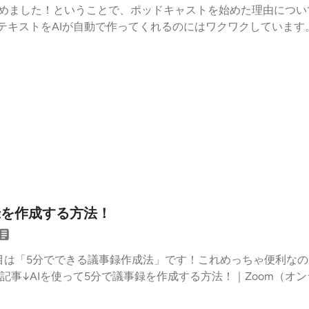
始めました！ということで、ポッドキャストを始めた理由につ
からテキストをAIが自動で作ってくれるのにはワクワクしています
事録を作成する方法！
回目は「5分でできる議事録作成法」です！これめっちゃ便利なの
ログ記事↓AIを使って5分で議事録を作成する方法！｜Zoom（オ
にオススメのチャット型AI「Claude」---議事録の作り方詳細