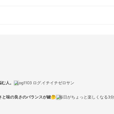
悩む人。
Log1103 ログ.イチイチゼロサン
さと味の良さのバランスが鍵🤔
毎日がちょっと楽しくなる3分