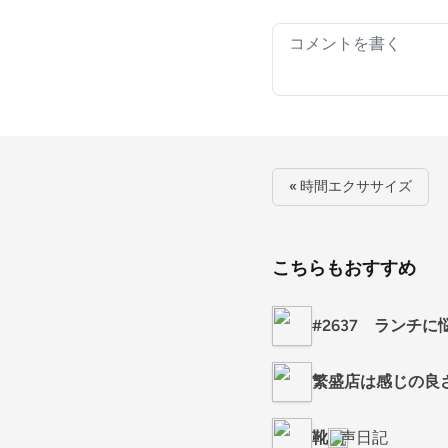
Your comment
« 時間エクササイズ
こちらもおすすめ
#2637 ランチに
繁盛店は感じの良
靴
声日記