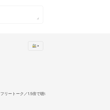
🚉 »
フリートーク／1.5倍で聴いて下さいね