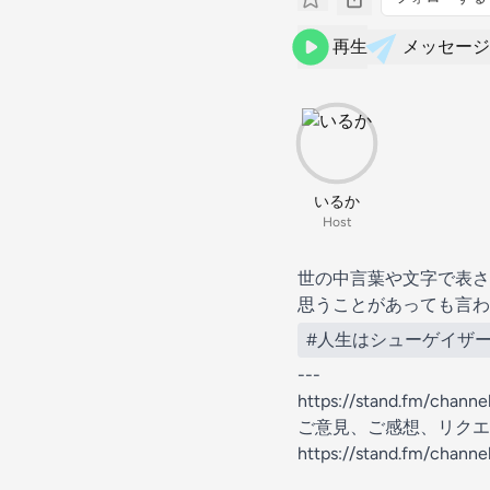
再生
メッセージ
いるか
Host
世の中言葉や文字で表さ
思うことがあっても言わ
#人生はシューゲイザ
---
https://stand.fm/chann
ご意見、ご感想、リクエ
https://stand.fm/chan