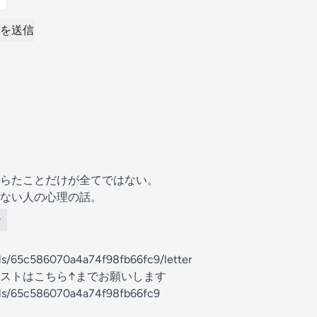
を送信
らたことだけが全てではない。
ない人の心理の話。
ー
els/65c586070a4a74f98fb66fc9/letter
ストはこちら↑までお願いします
nels/65c586070a4a74f98fb66fc9