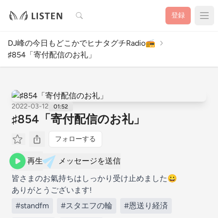
検索
登録
DJ峰の今日もどこかでヒナタグチRadio📻️
♯854「寄付配信のお礼」
2022-03-12
01:52
♯854「寄付配信のお礼」
フォローする
再生
メッセージを送信
皆さまのお氣持ちはしっかり受け止めました😀
ありがとうございます!
#standfm
#スタエフの輪
#恩送り経済