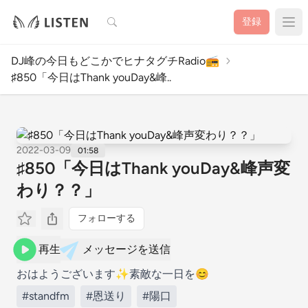
検索
登録
DJ峰の今日もどこかでヒナタグチRadio📻️
♯850「今日はThank youDay&峰..
2022-03-09
01:58
♯850「今日はThank youDay&峰声変
わり？？」
フォローする
再生
メッセージを送信
おはようございます✨素敵な一日を😊
#standfm
#恩送り
#陽口