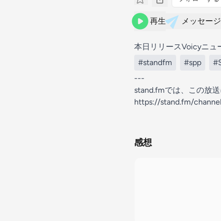
再生
メッセージ
本日リリースVoicyニ
#standfm
#spp
#
---
stand.fmでは、こ
https://stand.fm/chann
感想