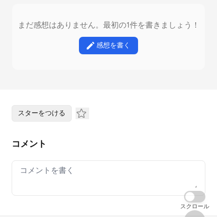
まだ感想はありません。最初の1件を書きましょう！
感想を書く
スターをつける
コメント
Your comment
スクロール