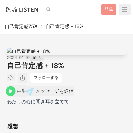
検索
登録
自己肯定感75%
自己肯定感 + 18%
2024-01-10
18:15
自己肯定感 + 18%
フォローする
再生
メッセージを送信
わたしの心に聞き耳を立てて
感想