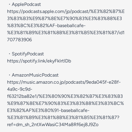
・ApplePodcast
https://podcasts.apple.com/jp/podcast/%E3%82%B7%E
3%83%B3%E9%87%8E%E7%90%83%E3%83%88%E3
%83%BC%E3%82%AF-baseballcafe-
%E3%81%B9%E3%81%8B%E3%81%B5%E3%81%87/id1
707783906
・SpotifyPodcast
https://spotify.link/ekyFklrtlDb
・AmazonMusicPodcast
https://music.amazon.co.jp/podcasts/9eda045f-e28f-
4a9c-9c9d-
f63212ba82e1/%E3%80%90%E3%82%B7%E3%83%B3
%E9%87%8E%E7%90%83%E3%83%88%E3%83%BC%
E3%82%AF%E3%80%91-baseballcafe-
%E3%81%B9%E3%81%8B%E3%81%B5%E3%81%87?
ref=dm_sh_2ntXwWasiC34Ma8Rf6ej8J9Zo