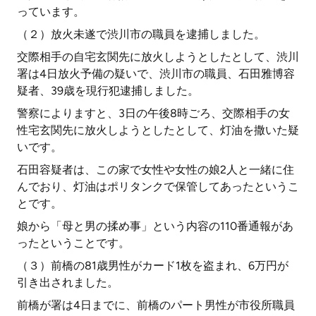
っています。
（２）放火未遂で渋川市の職員を逮捕しました。
交際相手の自宅玄関先に放火しようとしたとして、渋川
署は4日放火予備の疑いで、渋川市の職員、石田雅博容
疑者、39歳を現行犯逮捕しました。
警察によりますと、3日の午後8時ごろ、交際相手の女
性宅玄関先に放火しようとしたとして、灯油を撒いた疑
いです。
石田容疑者は、この家で女性や女性の娘2人と一緒に住
んでおり、灯油はポリタンクで保管してあったというこ
とです。
娘から「母と男の揉め事」という内容の110番通報があ
ったということです。
（３）前橋の81歳男性がカード1枚を盗まれ、6万円が
引き出されました。
前橋が署は4日までに、前橋のパート男性が市役所職員