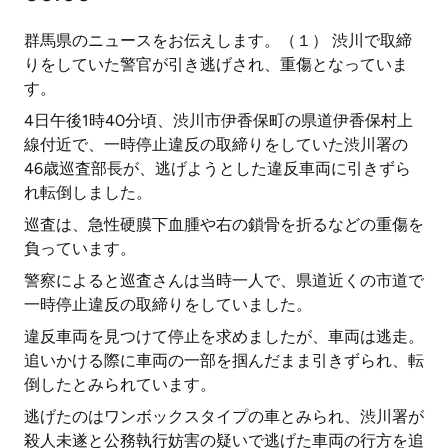
群馬県のニュースをお伝えします。（１） 渋川で取締
りをしていた警官が引き逃げされ、重傷となっていま
す。
4日午後1時40分頃、渋川市伊香保町の県道伊香保村上
線付近で、一時停止違反の取締りをしていた渋川署の
46歳巡査部長が、逃げようとした違反車両に引きずら
れ転倒しました。
巡査は、急性硬膜下血腫や右の鎖骨を折るなどの重傷を
負っています。
警察によると巡査さんは当時一人で、県道近くの市道で
一時停止違反の取締りをしていました。
違反車両を見つけて停止を求めましたが、車両は逃走。
追いかける際に車両の一部を掴んだまま引きずられ、転
倒したとみられています。
逃げたのはワンボックスタイプの車とみられ、渋川署が
殺人未遂と公務執行妨害の疑いで逃げた車両の行方を追