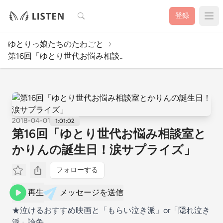
検索
登録
ゆとりっ娘たちのたわごと
第16回「ゆとり世代お悩み相談..
2018-04-01
1:01:02
第16回「ゆとり世代お悩み相談室と
かりんの誕生日！涙サプライズ」
フォローする
再生
メッセージを送信
★泣けるおすすめ映画と「もらい泣き派」or「隠れ泣き
派」論争