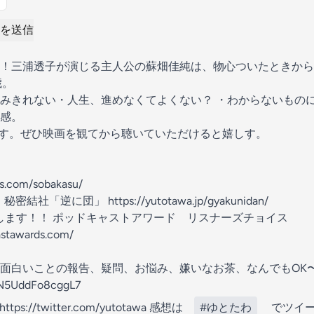
を送信
！三浦透子が演じる主人公の蘇畑佳純は、物心ついたときから
歳。
みきれない・人生、進めなくてよくない？ ・わからないもの
感。
す。ぜひ映画を観てから聴いていただけると嬉しす。
es.com/sobakasu/
「逆に団」 https://yutotawa.jp/gyakunidan/
します！！ ポッドキャストアワード リスナーズチョイス
astawards.com/
面白いことの報告、疑問、お悩み、嫌いなお茶、なんでもOK
AN5UddFo8cggL7
https://twitter.com/yutotawa 感想は
#ゆとたわ
でツイー