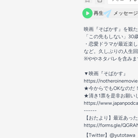
再生
メッセージ
映画『そばかす』を観た
「この先もしない」30
・恋愛ドラマが最近楽し
など。久しぶりの人生回
※ややネタバレを含みま
▼映画『そばかす』
https://notheroinemovi
★今からでもOKなのだ！秘密結社
★清き1票を是非お願い
https://www.japanpodc
------
【おたより】最近あった
https://forms.gle/QGR
【Twitter】@yutotawa 