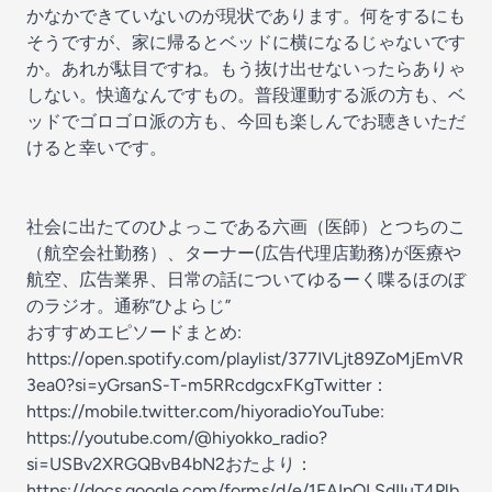
かなかできていないのが現状であります。何をするにも
そうですが、家に帰るとベッドに横になるじゃないです
か。あれが駄目ですね。もう抜け出せないったらありゃ
しない。快適なんですもの。普段運動する派の方も、ベ
ッドでゴロゴロ派の方も、今回も楽しんでお聴きいただ
けると幸いです。
社会に出たてのひよっこである六画（医師）とつちのこ
（航空会社勤務）、ターナー(広告代理店勤務)が医療や
航空、広告業界、日常の話についてゆるーく喋るほのぼ
のラジオ。通称”ひよらじ”
おすすめエピソードまとめ:
https://open.spotify.com/playlist/377IVLjt89ZoMjEmVR
3ea0?si=yGrsanS-T-m5RRcdgcxFKgTwitter：
https://mobile.twitter.com/hiyoradioYouTube:
https://youtube.com/@hiyokko_radio?
si=USBv2XRGQBvB4bN2おたより：
https://docs.google.com/forms/d/e/1FAIpQLSdIIuT4Plb