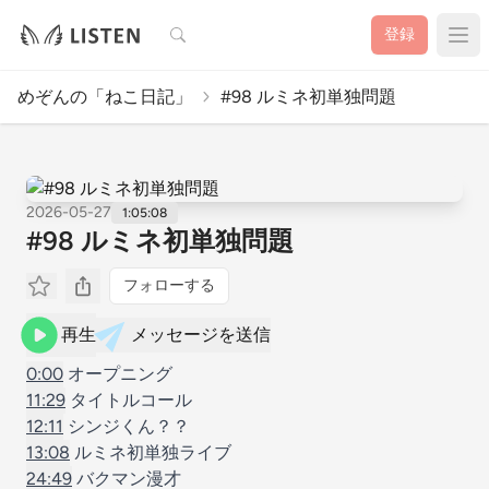
検索
登録
めぞんの「ねこ日記」
#98 ルミネ初単独問題
2026-05-27
1:05:08
#98 ルミネ初単独問題
フォローする
再生
メッセージを送信
0:00
オープニング
11:29
タイトルコール
12:11
シンジくん？？
13:08
ルミネ初単独ライブ
24:49
バクマン漫才