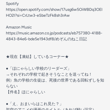
Spotify
https://open.spotify.com/show/17usg6w5OiWBDq3OEI
HO2l?si=CrLtw3-eSbeTzFk8sh3rAw
Amazon Music
https://music.amazon.co.jp/podcasts/eb757380-4188-
4843-84e6-bde5e1943df8/めぞんのねこ日記
★現在【凍結】しているコーナー★
●「ほにゃらしい学校のリーダーズ」
→それぞれの学校で起きそうなことを送ってね！
例）魚の学校の生徒は、死後の世界である回転ずしを知
らない
【件名】ほにゃらしい
●「え、おまいらはこれ見た？」
架空のアニメや漫画のタイトル（あれば軽い設定）